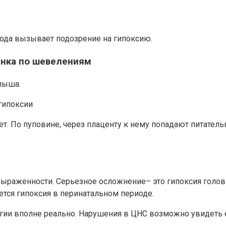
лода вызывает подозрение на гипоксию.
енка по шевелениям
лыша.
гипоксии
т. По пуповине, через плаценту к нему попадают питател
ыраженности. Серьезное осложнение– это гипоксия головно
ьется гипоксия в перинатальном периоде.
огии вполне реально. Нарушения в ЦНС возможно увидеть