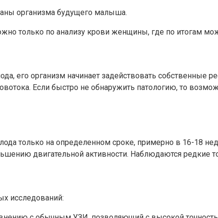
ганы организма будущего малыша.
ожно только по анализу крови женщины, где по итогам мо
лода, его организм начинает задействовать собственные р
ровотока. Если быстро не обнаружить патологию, то возмо
ода только на определенном сроке, примерно в 16-18 н
еньшению двигательной активности. Наблюдаются редкие т
ых исследований:
авнению с обычным УЗИ, позволяющий с высокой точностью