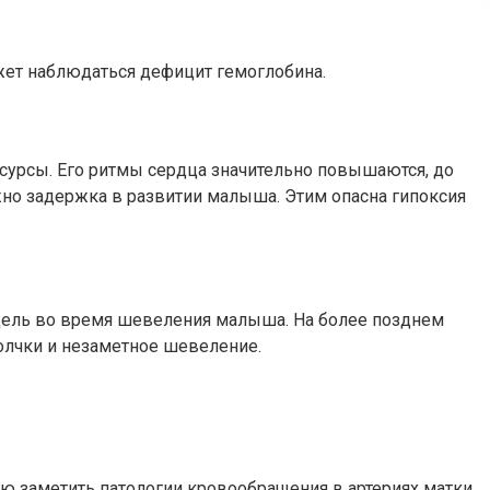
жет наблюдаться дефицит гемоглобина.
есурсы. Его ритмы сердца значительно повышаются, до
жно задержка в развитии малыша. Этим опасна гипоксия
едель во время шевеления малыша. На более позднем
олчки и незаметное шевеление.
 заметить патологии кровообращения в артериях матки,