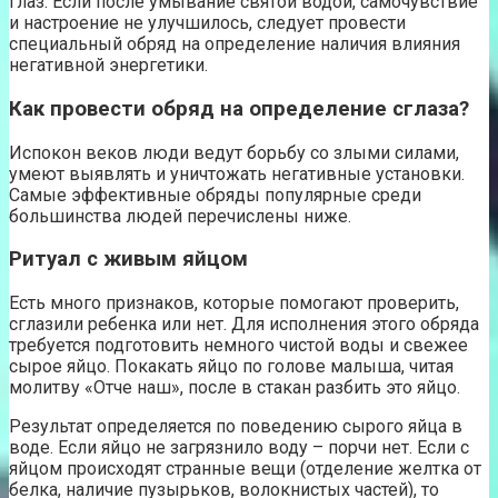
глаз. Если после умывание святой водой, самочувствие
и настроение не улучшилось, следует провести
специальный обряд на определение наличия влияния
негативной энергетики.
Как провести обряд на определение сглаза?
Испокон веков люди ведут борьбу со злыми силами,
умеют выявлять и уничтожать негативные установки.
Самые эффективные обряды популярные среди
большинства людей перечислены ниже.
Ритуал с живым яйцом
Есть много признаков, которые помогают проверить,
сглазили ребенка или нет. Для исполнения этого обряда
требуется подготовить немного чистой воды и свежее
сырое яйцо. Покакать яйцо по голове малыша, читая
молитву «Отче наш», после в стакан разбить это яйцо.
Результат определяется по поведению сырого яйца в
воде. Если яйцо не загрязнило воду – порчи нет. Если с
яйцом происходят странные вещи (отделение желтка от
белка, наличие пузырьков, волокнистых частей), то