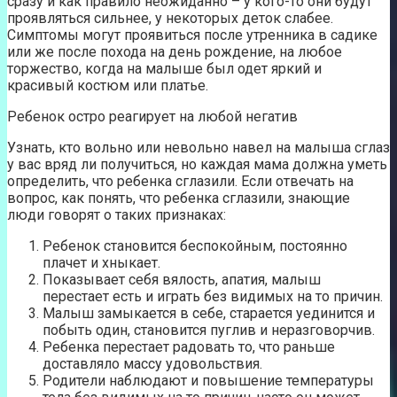
сразу и как правило неожиданно – у кого-то они будут
проявляться сильнее, у некоторых деток слабее.
Симптомы могут проявиться после утренника в садике
или же после похода на день рождение, на любое
торжество, когда на малыше был одет яркий и
красивый костюм или платье.
Ребенок остро реагирует на любой негатив
Узнать, кто вольно или невольно навел на малыша сглаз
у вас вряд ли получиться, но каждая мама должна уметь
определить, что ребенка сглазили. Если отвечать на
вопрос, как понять, что ребенка сглазили, знающие
люди говорят о таких признаках:
Ребенок становится беспокойным, постоянно
плачет и хныкает.
Показывает себя вялость, апатия, малыш
перестает есть и играть без видимых на то причин.
Малыш замыкается в себе, старается уединится и
побыть один, становится пуглив и неразговорчив.
Ребенка перестает радовать то, что раньше
доставляло массу удовольствия.
Родители наблюдают и повышение температуры