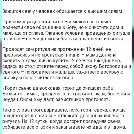
Зажигая свечу человек обращается к высшим силам
При помощи церковной свечи можно не только
вознести свое обращение к богу, но и очистить дом и
малыша от сглаза. Главное условие проведения ритуала
отливки – свечи должны быть выплавлены из воска.
Проводят сам ритуал на протяжении 12 дней, не
прерываясь и не пропуская ни дня – мама должна
сходить в храм, лично купить 12 свечей. Ежедневно,
садясь за стол, ставите перед собой икону Богородицы и
святого – покровителя малыша, зажигаете восковую
свечку и после читаете заговор:
«Горит свеча да восковая, горит да очищает раба
Божьего …имя…, крещеного от хвори и сглаза, болезни и
неудач. Силы ему дает, завистников прогоняет».
Такие слова проговариваете, пока горит свеча, а когда
она догорит до огарка – отложите до окончания всего
ритуала. На 12 сутки, когда догорит последняя свеча,
собираете все огарки и закапываете их вдали от дома.