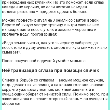
при ежедневных купаниях. Но это поможет, если сглаз
наведен не нарочно, но если негатив наведен
целенаправленно – придется сделать больше.
Можно провести ритуал на 3 земли со святой водой.
Берете обычную чистую тряпицу и в три слоя на нее
выкладываете песок, уголь и землю – через них и
пролейте воду, проговаривая:
«Вода землю чистит, как уголь черноту забирает, да
песок тело и душу очищает, хворь всякую снимает и зло
смывает».
После полученной водичкой умойте малыша.
Нейтрализация сглаза при помощи спичек
Спички в борьбе со сглазом – весьма мощное оружие,
ведь делают их из осины, а на кончик головки наносят
серу, что уже выступает как сильный защитный и
очищающий оберег от нечистой силы. Помимо этого, при
зажигании она высекает открытый огонь – он очищает и
оберегает.