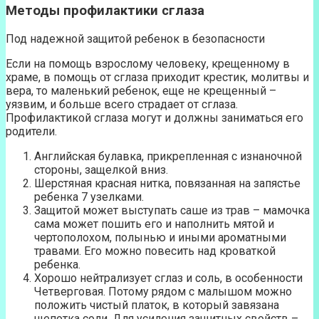
Методы профилактики сглаза
Под надежной защитой ребенок в безопасности
Если на помощь взрослому человеку, крещенному в
храме, в помощь от сглаза приходит крестик, молитвы и
вера, то маленький ребенок, еще не крещенный –
уязвим, и больше всего страдает от сглаза.
Профилактикой сглаза могут и должны заниматься его
родители.
Английская булавка, прикрепленная с изнаночной
стороны, защелкой вниз.
Шерстяная красная нитка, повязанная на запястье
ребенка 7 узелками.
Защитой может выступать саше из трав – мамочка
сама может пошить его и наполнить мятой и
чертополохом, полынью и иными ароматными
травами. Его можно повесить над кроваткой
ребенка.
Хорошо нейтрализует сглаз и соль, в особенности
Четверговая. Потому рядом с малышом можно
положить чистый платок, в который завязана
щепотка соли. Для усиления защитных свойств –