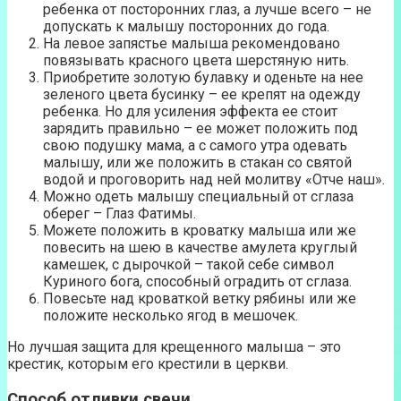
ребенка от посторонних глаз, а лучше всего – не
допускать к малышу посторонних до года.
На левое запястье малыша рекомендовано
повязывать красного цвета шерстяную нить.
Приобретите золотую булавку и оденьте на нее
зеленого цвета бусинку – ее крепят на одежду
ребенка. Но для усиления эффекта ее стоит
зарядить правильно – ее может положить под
свою подушку мама, а с самого утра одевать
малышу, или же положить в стакан со святой
водой и проговорить над ней молитву «Отче наш».
Можно одеть малышу специальный от сглаза
оберег – Глаз Фатимы.
Можете положить в кроватку малыша или же
повесить на шею в качестве амулета круглый
камешек, с дырочкой – такой себе символ
Куриного бога, способный оградить от сглаза.
Повесьте над кроваткой ветку рябины или же
положите несколько ягод в мешочек.
Но лучшая защита для крещенного малыша – это
крестик, которым его крестили в церкви.
Способ отливки свечи