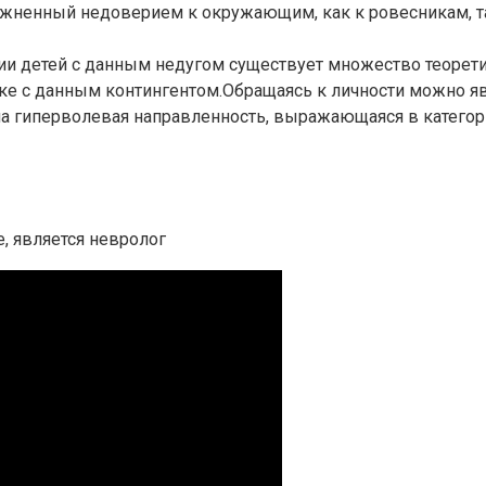
ожненный недоверием к окружающим, как к ровесникам, та
ции детей с данным недугом существует множество теоре
ке с данным контингентом.Обращаясь к личности можно я
нна гиперволевая направленность, выражающаяся в катег
, является невролог