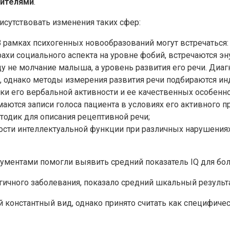
дителями
.
исутствовать изменения таких сфер:
 В рамках психогенных новообразований могут встречаться:
рахи социального аспекта на уровне фобий, встречаются эн
иду не молчание малыша, а уровень развития его речи. Ди
однако методы измерения развития речи подбираются инди
и его вербальной активности и ее качественных особенн
аются записи голоса пациента в условиях его активного п
тодик для описания рецептивной речи;
сти интеллектуальной функции при различных нарушениях
ентами помогли выявить средний показатель IQ для больн
чного заболевания, показало средний шкальный результа
й константный вид, однако принято считать как специфич