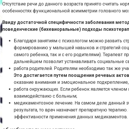
Отсутствие речи до данного возраста принято считать н
особенностях функциональной асимметрии головного мозг
Ввиду достаточной специфичности заболевания метод
поведенческие (бихевиоральные) подходы психотера
Благодаря занятиям с психологом можно развить с
формированию у малышей навыков и стратегий социа
самого ребенка, так и с его родителями). Терапевт
дальнейшем позволит устанавливать социальные свя
работа родителей. Родителям необходимо так же уч
Это достигается путем поощрения речевых актов
оказание внимания и эмоциональное подкрепление,
работа окружающих. Если ребенок является членом 
взаимодействию с больным;
медикаментозное лечение. На самом деле данный эта
результата, то врач назначает препаратную терапи
эффективности применения данных медикаментов.