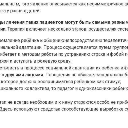
ормальным, это явление описывается как несимметричное 
а у разных детей.
ы лечения таких пациентов могут быть самыми разным
пии
. Терапия включает несколько этапов, осуществляя сист
тремление ребёнка к общениюнепосредственно терапевтиче
льной адаптации. Процесс осуществляется путем группово
 прибегает к методам работы по устранению страха и фобий
зи и вступать в ролевую среду;
аствовать в процессе социальной адаптации их ребенка и
 с другими людьми.
Поощрения не обязательно должны бы
 которое должно восприниматься ребенком как стимул;
школьного коллектива, то педагог и одноклассники ребен
п не всегда необходим и к нему стараются особо не прибе
ю. Здесь используют средства способствующие выработке 