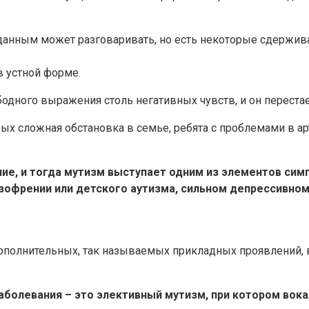
м данным может разговаривать, но есть некоторые сдерж
в устной форме.
бодного выражения столь негативных чувств, и он перестае
орых сложная обстановка в семье, ребята с проблемами в а
ние, и тогда мутизм выступает одним из элементов си
изофрении или детского аутизма, сильном депрессивном
дополнительных, так называемых прикладных проявлений, 
аболевания – это элективный мутизм, при котором вок