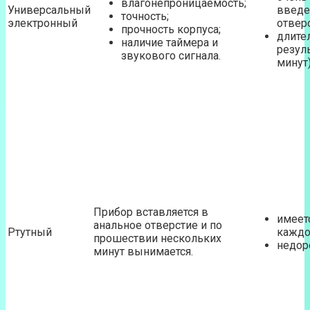
влагонепроницаемость;
Универсальный
введе
точность;
электронный
отверс
прочность корпуса;
длите
наличие таймера и
резуль
звукового сигнала.
минут)
Прибор вставляется в
имеет
анальное отверстие и по
Ртутный
каждо
прошествии нескольких
недоро
минут вынимается.