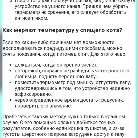
После того как прозвучит сигнал, медленно вынуть
устройство из ушного канал. Прежде чем убрать
термометр на хранение, его следует обработать
антисептиком.
Как меряют температуру у спящего кота?
Если по каким-либо причинам нет возможности
воспользоваться предыдущими способами, можно
снять показания, когда питомец спит. Для этого надо:
дождаться, когда он крепко заснет;
осторожно, стараясь не разбудить четвероногого
любимца, поднять переднюю лапу;
поместить термометр под мышку, отпустить лапу,
удостоверившись в том, что устройство надежно
зафиксировано;
через определенное время достать градусник,
проверить его значение.
Прибегать к такому методу нужно только в крайнем
случае. С его помощью сложно добиться точных
результатов, особенно если кошка пушистая, и из-за
густоты шерстного покрова затруднен доступ к телу.