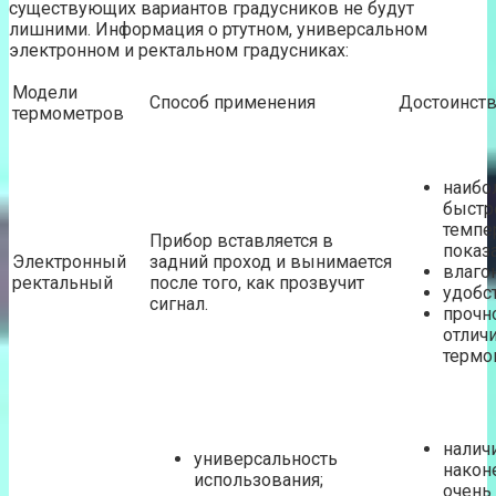
существующих вариантов градусников не будут
лишними. Информация о ртутном, универсальном
электронном и ректальном градусниках:
Модели
Способ применения
Достоинст
термометров
наибо
быстр
темпе
Прибор вставляется в
показа
Электронный
задний проход и вынимается
влаго
ректальный
после того, как прозвучит
удобс
сигнал.
прочно
отличи
термо
налич
универсальность
наконе
использования;
очень