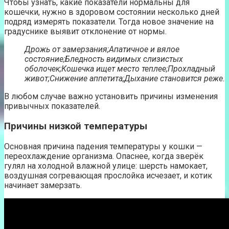
Чтобы узнать, какие показатели нормальны для
кошечки, нужно в здоровом состоянии несколько дней
подряд измерять показатели. Тогда новое значение на
градуснике выявит отклонение от нормы.
Дрожь от замерзания;
Апатичное и вялое
состояние;
Бледность видимых слизистых
оболочек;
Кошечка ищет место теплее;
Прохладный
живот;
Снижение аппетита;
Дыхание становится реже.
В любом случае важно установить причины изменения
привычных показателей.
Причины низкой температуры
Основная причина падения температуры у кошки —
переохлаждение организма. Опаснее, когда зверёк
гулял на холодной влажной улице: шерсть намокает,
воздушная согревающая прослойка исчезает, и котик
начинает замерзать.