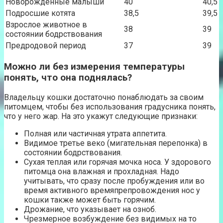
Новорожденные малыши
40
40,5
Подросшие котята
38,5
39,5
Взрослое животное в
38
39
состоянии бодрствования
Предродовой период
37
39
Можно ли без измерения температуры
понять, что она поднялась?
Владельцу кошки достаточно понаблюдать за своим
питомцем, чтобы без использования градусника понять,
что у него жар. На это укажут следующие признаки:
Полная или частичная утрата аппетита.
Видимое третье веко (мигательная перепонка) в
состоянии бодрствования.
Сухая теплая или горячая мочка носа. У здорового
питомца она влажная и прохладная. Надо
учитывать, что сразу после пробуждения или во
время активного времяпрепровождения нос у
кошки также может быть горячим.
Дрожание, что указывает на озноб.
Чрезмерное возбуждение без видимых на то