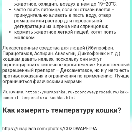
животное, охладить воздух в нем до 19–20°С;
часто поить питомца, если он отказывается –
принудительно вливать в пасть воду, отвар
ромашки или раствор для пероральной
дегидратации из шприца или спринцовки;
кормить животное легкой пищей, котят поить
молоком.
Лекарственные средства для людей (Ибупрофен,
Парацетамол, Аспирин, Анальгин, Диклофенак и т. д.)
кошкам давать нельзя, поскольку они могут
спровоцировать кишечное кровотечение. Единственный
разрешенный препарат – Дексаметазон, но и у него есть
противопоказания и ограничения по применению. Лучше
ограничиться физическими мерами.
Источник:
https://MurKoshka.ru/zdorovye/procedury/kak-
pomerit-temperaturu-koshke.html
Как измерить температуру кошки?
https://unsplash.com/photos/C0zDWAPFT9A