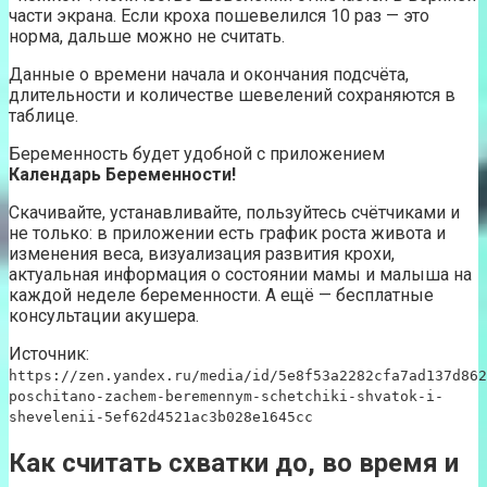
части экрана. Если кроха пошевелился 10 раз — это
норма, дальше можно не считать.
Данные о времени начала и окончания подсчёта,
длительности и количестве шевелений сохраняются в
таблице.
Беременность будет удобной с приложением
Календарь Беременности!
Скачивайте, устанавливайте, пользуйтесь счётчиками и
не только: в приложении есть график роста живота и
изменения веса, визуализация развития крохи,
актуальная информация о состоянии мамы и малыша на
каждой неделе беременности. А ещё — бесплатные
консультации акушера.
Источник:
https://zen.yandex.ru/media/id/5e8f53a2282cfa7ad137d862
poschitano-zachem-beremennym-schetchiki-shvatok-i-
shevelenii-5ef62d4521ac3b028e1645cc
Как считать схватки до, во время и