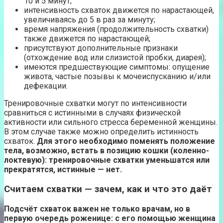
10 и 5 минут;
интенсивность схваток движется по нарастающей,
увеличиваясь до 5 в раз за минуту;
время напряжения (продолжительность схватки)
также движется по нарастающей;
присутствуют дополнительные признаки
(отхождение вод или слизистой пробки, диарея);
имеются предшествующие симптомы: опущение
живота, частые позывы к мочеиспусканию и/или
дефекации.
Тренировочные схватки могут по интенсивности
сравниться с истинными в случаях физической
активности или сильного стресса беременной женщины.
В этом случае также можно определить истинность
схваток.
Для этого необходимо поменять положение
тела, возможно, встать в позицию кошки (коленно-
локтевую): тренировочные схватки уменьшатся или
прекратятся, истинные — нет.
Считаем схватки — зачем, как и что это даёт
Подсчёт схваток важен не только врачам, но в
первую очередь роженице: с его помощью женщина