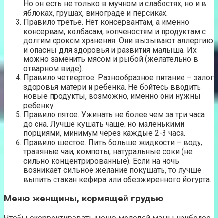
Но он есть не только в мучном и слабостях, но и в
яблоках, грушах, винограде и персиках.
Правило третье. Нет консервантам, а именно
консервам, колбасам, копченостям и продуктам с
долгим сроком хранения. Они вызывают аллергию
и опасны для здоровья и развития малыша. Их
можно заменить мясом и рыбой (желательно в
отварном виде).
Правило четвертое. Разнообразное питание – залог
здоровья матери и ребенка. Не бойтесь вводить
новые продукты, возможно, именно они нужны
ребенку.
Правило пятое. Ужинать не более чем за три часа
до сна. Лучше кушать чаще, но маленькими
порциями, минимум через каждые 2-3 часа.
Правило шестое. Пить больше жидкости – воду,
травяные чаи, компоты, натуральные соки (не
сильно концентрированные). Если на ночь
возникает сильное желание покушать, то лучше
выпить стакан кефира или обезжиренного йогурта.
Меню женщины, кормящей грудью
Чтобы скорректировать меню молодой мамы наиболее