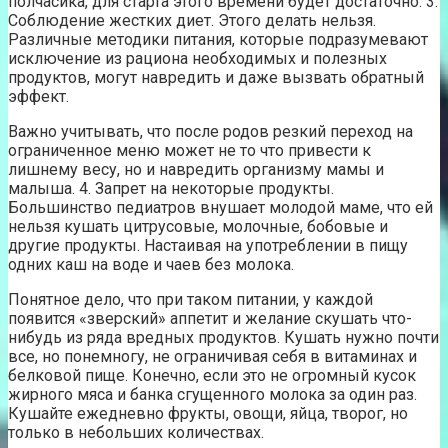
полчасика, для старта этого времени будет достаточно. 3.
Соблюдение жестких диет. Этого делать нельзя.
Различные методики питания, которые подразумевают
исключение из рациона необходимых и полезных
продуктов, могут навредить и даже вызвать обратный
эффект.
Важно учитывать, что после родов резкий переход на
ограниченное меню может не то что привести к
лишнему весу, но и навредить организму мамы и
малыша. 4. Запрет на некоторые продукты.
Большинство педиатров внушает молодой маме, что ей
нельзя кушать цитрусовые, молочные, бобовые и
другие продукты. Настаивая на употреблении в пищу
одних каш на воде и чаев без молока.
Понятное дело, что при таком питании, у каждой
появится «зверский» аппетит и желание скушать что-
нибудь из ряда вредных продуктов. Кушать нужно почти
все, но понемногу, не ограничивая себя в витаминах и
белковой пище. Конечно, если это не огромный кусок
жирного мяса и банка сгущенного молока за один раз.
Кушайте ежедневно фрукты, овощи, яйца, творог, но
только в небольших количествах.