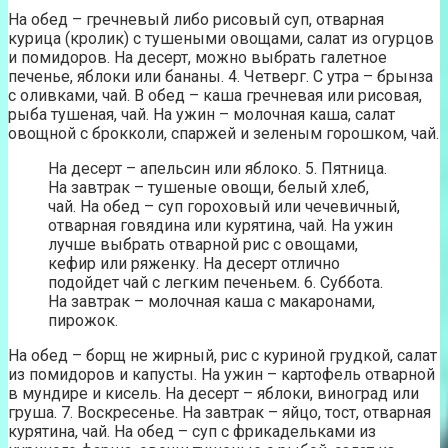
На обед – гречневый либо рисовый суп, отварная
курица (кролик) с тушеными овощами, салат из огурцов
и помидоров. На десерт, можно выбрать галетное
печенье, яблоки или бананы. 4. Четверг. С утра – брынза
с оливками, чай. В обед – каша гречневая или рисовая,
рыба тушеная, чай. На ужин – молочная каша, салат
овощной с брокколи, спаржей и зеленым горошком, чай.
На десерт – апельсин или яблоко. 5. Пятница.
На завтрак – тушеные овощи, белый хлеб,
чай. На обед – суп гороховый или чечевичный,
отварная говядина или курятина, чай. На ужин
лучше выбрать отварной рис с овощами,
кефир или ряженку. На десерт отлично
подойдет чай с легким печеньем. 6. Суббота.
На завтрак – молочная каша с макаронами,
пирожок.
На обед – борщ не жирный, рис с куриной грудкой, салат
из помидоров и капусты. На ужин – картофель отварной
в мундире и кисель. На десерт – яблоки, виноград или
груша. 7. Воскресенье. На завтрак – яйцо, тост, отварная
курятина, чай. На обед – суп с фрикадельками из