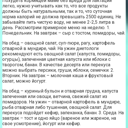
Похудеть кормящей маме без вреда для лактации
легко, нужно учитывать как то, что все продукты
должны быть натуральными, так и то, что суточная
норма калорий не должна превышать 2500 единиц. Не
забывайте пить чистую воду, не менее 2-2,5 литра в
день. Рассмотрим примерное меню на неделю. 1.
Понедельник. На завтрак – сыр с тостом, помидоры, чай.
На обед – овощной салат, суп-пюре, рагу, картофель
отварной в мундире, чай. На ужин диетологи
рекомендуют есть овощной салат (капуста, помидоры,
огурцы), запеченная цветная капуста или яблоки с
творогом, банан. В качестве десерта или перекуса
можно выбрать персики, груши, яблоки, семечки. 2.
Вторник. На завтрак – молочная каша и фруктовый
салат, можно йогурт.
На обед – куриный бульон и отварная грудка, капуста
запеченная или овощи, ветчина, свежий салат из
помидоров. На ужин – отварной картофель в мундире,
рыба отварная либо тушенная, овощной салат. Для
перекуса подойдет кефир, запеканка, банан. 3. Среда. На
завтрак – тост и одно яйцо (вареное или жареное, на
свое усмотрение), йогурт или кефир.