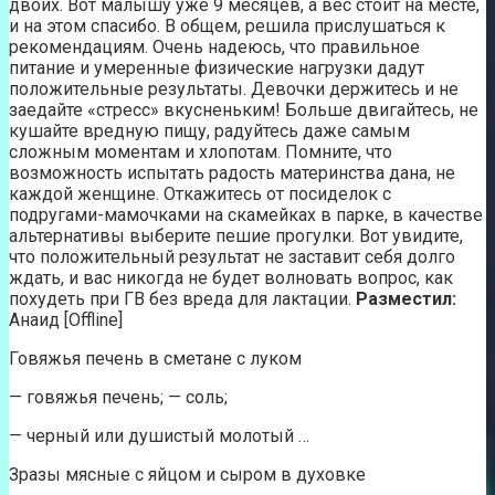
двоих. Вот малышу уже 9 месяцев, а вес стоит на месте,
и на этом спасибо. В общем, решила прислушаться к
рекомендациям. Очень надеюсь, что правильное
питание и умеренные физические нагрузки дадут
положительные результаты. Девочки держитесь и не
заедайте «стресс» вкусненьким! Больше двигайтесь, не
кушайте вредную пищу, радуйтесь даже самым
сложным моментам и хлопотам. Помните, что
возможность испытать радость материнства дана, не
каждой женщине. Откажитесь от посиделок с
подругами-мамочками на скамейках в парке, в качестве
альтернативы выберите пешие прогулки. Вот увидите,
что положительный результат не заставит себя долго
ждать, и вас никогда не будет волновать вопрос, как
похудеть при ГВ без вреда для лактации.
Разместил:
Анаид [Offline]
Говяжья печень в сметане с луком
— говяжья печень; — соль;
— черный или душистый молотый …
Зразы мясные с яйцом и сыром в духовке