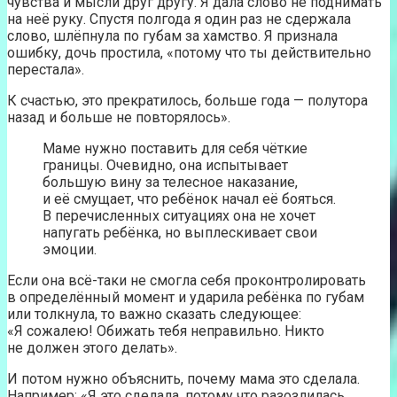
чувства и мысли друг другу. Я дала слово не поднимать
на неё руку. Спустя полгода я один раз не сдержала
слово, шлёпнула по губам за хамство. Я признала
ошибку, дочь простила, «потому что ты действительно
перестала».
К счастью, это прекратилось, больше года — полутора
назад и больше не повторялось».
Маме нужно поставить для себя чёткие
границы. Очевидно, она испытывает
большую вину за телесное наказание,
и её смущает, что ребёнок начал её бояться.
В перечисленных ситуациях она не хочет
напугать ребёнка, но выплескивает свои
эмоции.
Если она всё-таки не смогла себя проконтролировать
в определённый момент и ударила ребёнка по губам
или толкнула, то важно сказать следующее:
«Я сожалею! Обижать тебя неправильно. Никто
не должен этого делать».
И потом нужно объяснить, почему мама это сделала.
Например: «Я это сделала, потому что разозлилась.