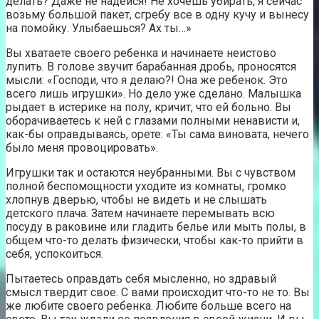
делать? Даже не надейся! Не хочешь убирать, я сейчас
возьму большой пакет, сгребу все в одну кучу и вынесу
на помойку. Улыбаешься? Ах ты…»
Вы хватаете своего ребенка и начинаете неистово
лупить. В голове звучит барабанная дробь, проносятся
мысли: «Господи, что я делаю?! Она же ребенок. Это
всего лишь игрушки». Но дело уже сделано. Малышка
рыдает в истерике на полу, кричит, что ей больно. Вы
оборачиваетесь к ней с глазами полными ненависти и,
как-бы оправдываясь, орете: «Ты сама виновата, нечего
было меня провоцировать».
Игрушки так и остаются неубранными. Вы с чувством
полной беспомощности уходите из комнаты, громко
хлопнув дверью, чтобы не видеть и не слышать
детского плача. Затем начинаете перемывать всю
посуду в раковине или гладить белье или мыть полы, в
общем что-то делать физически, чтобы как-то прийти в
себя, успокоиться.
Пытаетесь оправдать себя мысленно, но здравый
смысл твердит свое. С вами происходит что-то не то. Вы
же любите своего ребенка. Любите больше всего на