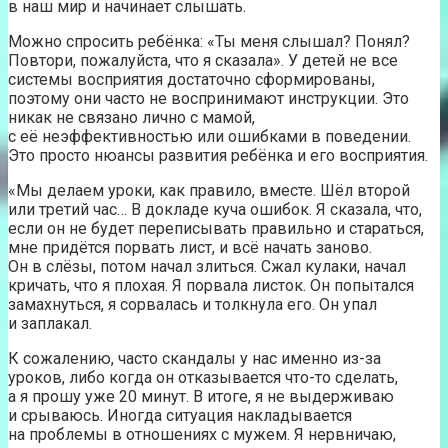
в наш мир и начинает слышать.
Можно спросить ребёнка: «Ты меня слышал? Понял?
Повтори, пожалуйста, что я сказала». У детей не все
системы восприятия достаточно сформированы,
поэтому они часто не воспринимают инструкции. Это
никак не связано лично с мамой,
с её неэффективностью или ошибками в поведении.
Это просто нюансы развития ребёнка и его восприятия.
«Мы делаем уроки, как правило, вместе. Шёл второй
или третий час… В докладе куча ошибок. Я сказала, что,
если он не будет переписывать правильно и стараться,
мне придётся порвать лист, и всё начать заново.
Он в слёзы, потом начал злиться. Сжал кулаки, начал
кричать, что я плохая. Я порвала листок. Он попытался
замахнуться, я сорвалась и толкнула его. Он упал
и заплакал.
К сожалению, часто скандалы у нас именно из-за
уроков, либо когда он отказывается что-то сделать,
а я прошу уже 20 минут. В итоге, я не выдерживаю
и срываюсь. Иногда ситуация накладывается
на проблемы в отношениях с мужем. Я нервничаю,