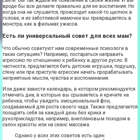
свете. Вы так ждали ее появления в своей жизни. И вы
вроде бы все делаете правильно для ее воспитания. Но
когда она не слушается, происходит какой-то щелчок в
голове, и из заботливой мамочки вы превращаетесь в
монстра, как в фильмах ужасов.
Есть ли универсальный совет для всех мам?
Что обычно советуют нам современные психологи в
таких ситуациях? Например, постараться направить
агрессию по отношению к ребенку в другое русло. В
частности, предлагается бить детские игрушки, подушку,
стену или при приступе агрессии начать прорабатывать
неприятные мысли, чувства и воспоминания.
Или даже завести календарь, в котором рекомендуется
отмечать дни, в которые вы срываетесь и кричите на
ребенка, чтобы увидеть эмоциональный фон,
создаваемый для роста своего чада. Также предлагается
поощрять себя за каждый день без крика и
рукоприкладства, например, внеплановым походом в
салон красоты или на сеанс массажа.
Однако у всех этих советов есть один