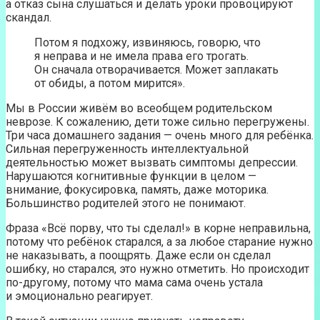
а отказ сына слушаться и делать уроки провоцируют
скандал.
Потом я подхожу, извиняюсь, говорю, что
я неправа и не имела права его трогать.
Он сначала отворачивается. Может заплакать
от обиды, а потом мирится».
Мы в России живём во всеобщем родительском
неврозе. К сожалению, дети тоже сильно перегружены.
Три часа домашнего задания — очень много для ребёнка.
Сильная перегруженность интеллектуальной
деятельностью может вызвать симптомы депрессии.
Нарушаются когнитивные функции в целом —
внимание, фокусировка, память, даже моторика.
Большинство родителей этого не понимают.
Фраза «Всё порву, что ты сделал!» в корне неправильна,
потому что ребёнок старался, а за любое старание нужно
не наказывать, а поощрять. Даже если он сделал
ошибку, но старался, это нужно отметить. Но происходит
по-другому, потому что мама сама очень устала
и эмоционально реагирует.