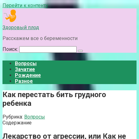
Перейти к контенту
Здоровый плод
Расскажем все о беременности
Поиск:
Вопросы
Зачатие
Рождение
Разное
Как перестать бить грудного
ребенка
Рубрика:
Вопросы
Содержание
Лекарство от агрессии, или Как не