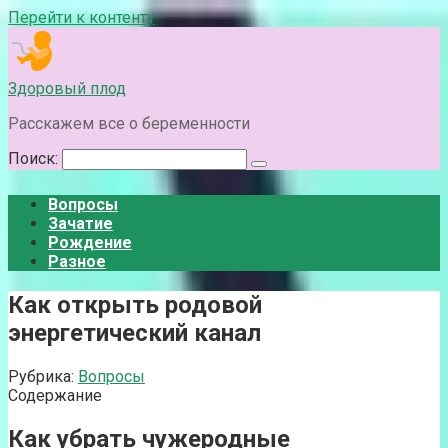
Перейти к контенту
Здоровый плод
Расскажем все о беременности
Поиск:
Вопросы
Зачатие
Рождение
Разное
Как открыть родовой
энергетический канал
Рубрика:
Вопросы
Содержание
Как убрать чужеродные