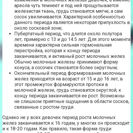
ареола чуть темнеет и под ней прощупывается
железистая ткань, грудь становится мягче, а сам
сосок увеличивается. Характерной особенностью
данного периода является некоторая припухлость в
около сосковой зоне;
Пубертатный период, что длится около полутора
лет, примерно с 13 и до 14.5 лет. Для этого момента
времени характерна сильная гормональная
перестройка, которая к концу периода
заканчивается, и активный рост молочных желез.
Обычно молочные железы принимают форму
конуса, а сосочек становится более округлым;
Окончательный период формирования молочных
желез приходится на возраст от 15 и до 16 лет, в
этот промежуток формируются протоки в
молочной железе, грудь становится округлой, к
концу периода заканчивается ее рост. Возможны
не слишком приятные ощущения в области сосков,
связанные с ростом груди.
Однако не у всех девочек период роста молочных
желез заканчивается к 16 годам, у многих он происходит
и к 18-20 годам. Как правило, такая форма груди