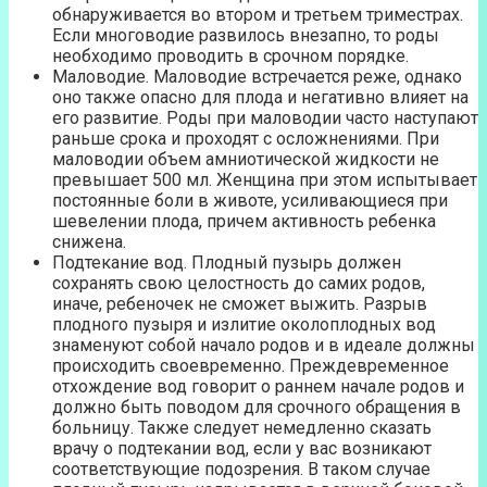
обнаруживается во втором и третьем триместрах.
Если многоводие развилось внезапно, то роды
необходимо проводить в срочном порядке.
Маловодие. Маловодие встречается реже, однако
оно также опасно для плода и негативно влияет на
его развитие. Роды при маловодии часто наступают
раньше срока и проходят с осложнениями. При
маловодии объем амниотической жидкости не
превышает 500 мл. Женщина при этом испытывает
постоянные боли в животе, усиливающиеся при
шевелении плода, причем активность ребенка
снижена.
Подтекание вод. Плодный пузырь должен
сохранять свою целостность до самих родов,
иначе, ребеночек не сможет выжить. Разрыв
плодного пузыря и излитие околоплодных вод
знаменуют собой начало родов и в идеале должны
происходить своевременно. Преждевременное
отхождение вод говорит о раннем начале родов и
должно быть поводом для срочного обращения в
больницу. Также следует немедленно сказать
врачу о подтекании вод, если у вас возникают
соответствующие подозрения. В таком случае