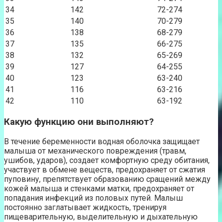
34
142
72-274
35
140
70-279
36
138
68-279
37
135
66-275
38
132
65-269
39
127
64-255
40
123
63-240
41
116
63-216
42
110
63-192
Какую функцию они выполняют?
В течение беременности водная оболочка защищает
малыша от механического повреждения (травм,
ушибов, ударов), создает комфортную среду обитания,
участвует в обмене веществ, предохраняет от сжатия
пуповину, препятствует образованию сращений между
кожей малыша и стенками матки, предохраняет от
попадания инфекций из половых путей. Малыш
постоянно заглатывает жидкость, тренируя
пищеварительную, выделительную и дыхательную