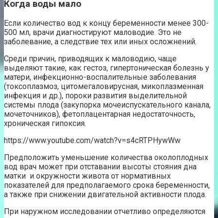
Когда воды мало
Если количество вод к концу беременности менее 300-
500 мл, врачи диагностируют маловодие. Это не
заболевание, а следствие тех или иных осложнений.
Среди причин, приводящих к маловодию, чаще
выделяют такие, как гестоз, гипертоническая болезнь у
матери, инфекционно-воспалительные заболевания
(токсоплазмоз, цитомегаловирусная, микоплазменная
инфекция и др.), пороки развития выделительной
системы плода (закупорка мочеиспускательного канала,
мочеточников), фетоплацентарная недостаточность,
хроническая гипоксия.
https://www.youtube.com/watch?v=s4cRTPHywWw
Предположить уменьшение количества околоплодных
вод врач может при отставании высоты стояния дна
матки и окружности живота от нормативных
показателей для предполагаемого срока беременности,
а также при снижении двигательной активности плода.
При наружном исследовании отчетливо определяются