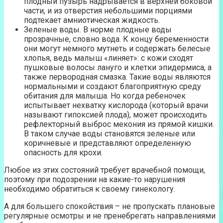
плодный пузырь надрывается в верхней боковой
части, и из отверстия небольшими порциями
подтекает амниотическая жидкость.
Зеленые воды. В норме плодные воды
прозрачные, словно вода. К концу беременности
они могут немного мутнеть и содержать белесые
хлопья, ведь малыш «линяет»: с кожи сходят
пушковые волосы лануго и клетки эпидермиса, а
также первородная смазка. Такие воды являются
нормальными и создают благоприятную среду
обитания для малыша. Но когда ребеночек
испытывает нехватку кислорода (который врачи
называют гипоксией плода), может происходить
рефлекторный выброс мекония из прямой кишки.
В таком случае воды становятся зеленые или
коричневые и представляют определенную
опасность для крохи.
Любое из этих состояний требует врачебной помощи,
поэтому при подозрении на какие-то нарушения
необходимо обратиться к своему гинекологу.
А для большего спокойствия – не пропускать плановые
регулярные осмотры и не пренебрегать направлениями