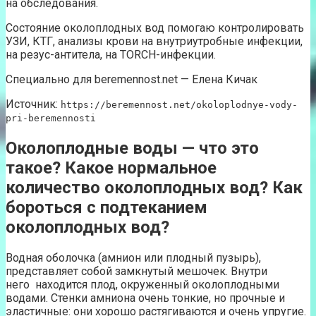
на обследования.
Состояние околоплодных вод помогаю контролировать
УЗИ, КТГ, анализы крови на внутриутробные инфекции,
на резус-антитела, на TORCH-инфекции.
Специально для beremennost.net — Елена Кичак
Источник:
https://beremennost.net/okoloplodnye-vody-
pri-beremennosti
Околоплодные воды — что это
такое? Какое нормальное
количество околоплодных вод? Как
бороться с подтеканием
околоплодных вод?
Водная оболочка (амнион или плодный пузырь),
представляет собой замкнутый мешочек. Внутри
него находится плод, окруженный околоплодными
водами. Стенки амниона очень тонкие, но прочные и
эластичные: они хорошо растягиваются и очень упругие.