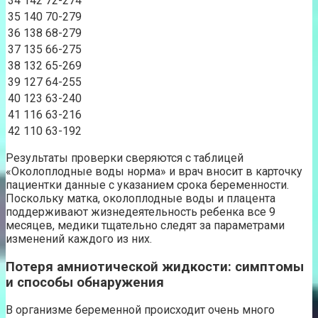
34
142
72-274
35
140
70-279
36
138
68-279
37
135
66-275
38
132
65-269
39
127
64-255
40
123
63-240
41
116
63-216
42
110
63-192
Результаты проверки сверяются с таблицей
«Околоплодные воды норма» и врач вносит в карточку
пациентки данные с указанием срока беременности.
Поскольку матка, околоплодные воды и плацента
поддерживают жизнедеятельность ребенка все 9
месяцев, медики тщательно следят за параметрами
изменений каждого из них.
Потеря амниотической жидкости: симптомы
и способы обнаружения
В организме беременной происходит очень много