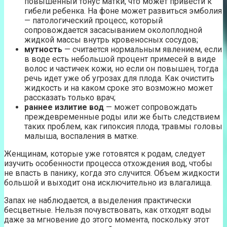
повышенный тонус матки, что может привести к
гибели ребенка. На фоне может развиться эмболия
— патологический процесс, который
сопровождается засасыванием околоплодной
жидкой массы внутрь кровеносных сосудов;
мутность
— считается нормальным явлением, если
в воде есть небольшой процент примесей в виде
волос и частичек кожи, но если он повышен, тогда
речь идет уже об угрозах для плода. Как очистить
жидкость и на каком сроке это возможно может
рассказать только врач;
раннее излитие вод
— может сопровождать
преждевременные роды или же быть следствием
таких проблем, как гипоксия плода, травмы головы
малыша, воспаления в матке.
Женщинам, которые уже готовятся к родам, следует
изучить особенности процесса отхождения вод, чтобы
не впасть в панику, когда это случится. Объем жидкости
большой и выходит она исключительно из влагалища.
Запах не наблюдается, а выделения практически
бесцветные. Нельзя почувствовать, как отходят воды
даже за мгновение до этого момента, поскольку этот