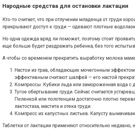
Народные средства для остановки лактации
Кто-то считает, что при отлучении младенца от груди хо
прикрывают доступ к груди — одевают плотные водолазк
Но одна одежда вряд ли поможет, поэтому стоит проявит
еще больше будет раздражать ребенка, без того испыты
А чтобы со временем прекратить выработку молока мам
Настои из трав, обладающих мочегонным эффектом —
эффективным считают шалфей — его настой прекрат
Компрессы. Кубики льда или замороженная вода с 
Тугое обертывание груди. Сейчас считается устаре
Пеленкой или полотенцем достаточно плотно перевя
лактостаза, мастита и отека груди.
Компресс из капустных листьев. Капусту вымачива
Таблетки от лактации применяют относительно недавно, 