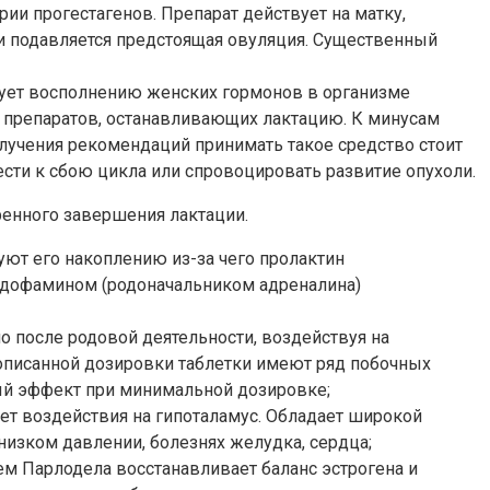
ии прогестагенов. Препарат действует на матку,
 и подавляется предстоящая овуляция. Существенный
вует восполнению женских гормонов в организме
т препаратов, останавливающих лактацию. К минусам
олучения рекомендаций принимать такое средство стоит
сти к сбою цикла или спровоцировать развитие опухоли.
енного завершения лактации.
ют его накоплению из-за чего пролактин
с дофамином (родоначальником адреналина)
о после родовой деятельности, воздействуя на
описанной дозировки таблетки имеют ряд побочных
ый эффект при минимальной дозировке;
чет воздействия на гипоталамус. Обладает широкой
низком давлении, болезнях желудка, сердца;
ем Парлодела восстанавливает баланс эстрогена и