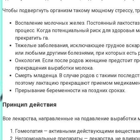
Чтобы подвергнуть организм такому мощному стрессу, т
Воспаление молочных желез. Постоянный лактоста
процесс. Когда потенциальный риск для здоровья 
прекратить гв.
Тяжелые заболевания, исключающее грудное вскарм
или любыми другими болезнями, при которых есть 
Онкология. Если после родов женщине предстоит про
прекращения выработки молока.
Смерть младенца. В случае родов с такими последс
поэтому лактацию прекращают приемом медикамен
Прерывание беременности на поздних сроках.
Принцип действия
Все лекарства, направленные на подавление выработки мо
Гомеопатия — активными действующими веществами
Негормональные препараты — лекарства, не влияющ