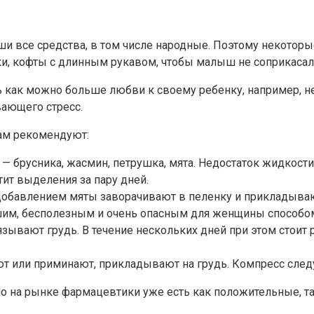
роши все средства, в том числе народные. Поэтому некото
и, кофты с длинным рукавом, чтобы малыш не соприкасал
ь как можно больше любви к своему ребенку, например, не
вающего стресс.
ам рекомендуют:
 брусника, жасмин, петрушка, мята. Недостаток жидкости 
ит выделения за пару дней.
добавлением мяты заворачивают в пеленку и прикладываю
вшим, бесполезным и очень опасным для женщины способом
зывают грудь. В течение нескольких дней при этом стоит 
ют или приминают, прикладывают на грудь. Компресс след
но на рынке фармацевтики уже есть как положительные, т