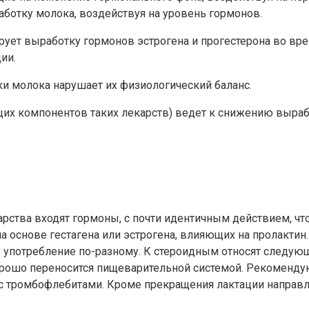
ботку молока, воздействуя на уровень гормонов.
рует выработку гормонов эстрогена и прогестерона во вре
ии.
и молока нарушает их физиологический баланс.
их компонентов таких лекарств) ведет к снижению вырабо
рства входят гормоны, с почти идентичным действием, чт
на основе гестагена или эстрогена, влияющих на пролакти
их употребление по-разному. К стероидным относят следую
хорошо переносится пищеварительной системой. Рекоменду
 с тромбофлебитами. Кроме прекращения лактации направл