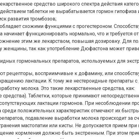
екарственное средство широкого спектра действия категор
оздействием таблетки не вырабатывается гормон гипофиза
ск развития тромбозов;
, обладает схожими функциями с прогестероном. Способст
а начинает функционировать нормально, что и требуется о
сложнение этим же лекарством, повышая дозировку. Для п
у женщины, так как употребление Дюфастона может приве
идных гормональных препаратов, используемых для экстр
т рецепторы, восприимчивые к дофамину, или способству
окращению лактации. К тому же нестероидные препараты 
работку молока. Это такие лекарственные средства, как:
 средства). Таблетки, которые принимают непосредственн
 сопутствующих лактации гормонов. При несоблюдении пр
 а среди положительных характеристик отмечают их быстр
препаратов, подавление выработки молока происходит за с
ранения мастопатии или кисты. Не допускается прием при 
ращение кормления должно быть экстренным. При этом при