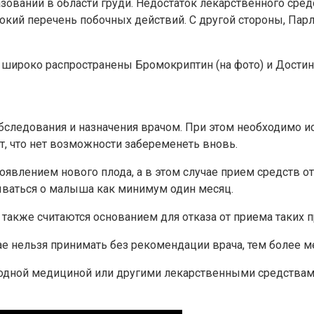
азований в области груди. Недостаток лекарственного сре
рокий перечень побочных действий. С другой стороны, Пар
 широко распространены Бромокриптин (на фото) и Достин
бследования и назначения врачом. При этом необходимо и
т, что нет возможности забеременеть вновь.
явлением нового плода, а в этом случае прием средств от
ываться о малыша как минимум один месяц.
 также считаются основанием для отказа от приема таких п
ае нельзя принимать без рекомендации врача, тем более м
ародной медициной или другими лекарственными средствами