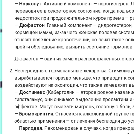
—
Норколут
. Активный компонент — норэтистерон. Л
переводя ее в секреторное состояние, когда под в
недостаток при продолжительном курсе приема — ри
—
Дюфастон
. Главный компонент — дидрогестерон
кормящей мамы, из-за чего женская половая систем
относят появление кровотечений, но лечат такое о
пройти обследование, выявить состояние гормонов 
Дюфастон — один из самых распространенных стеро
Нестероидные гормональные лекарства. Стимулирую
вырабатывается гораздо меньше, что приводит к с
воздействуют на окситоцин, что также замедляет вы
—
Достинекс
(Каберголин — второе родное название
гипоталамус, они снижают выделение пролактина и
эффектов. Могут вызвать мигрень, головную боль,
—
Бромокриптин
. Относится к алколоидной группе 
областью применения — от лечения бесплодия до уст
—
Парлодел
. Рекомендован в случаях, когда прек