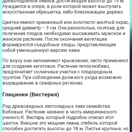
древоподобной лианой, достигающей высоты до 15 м.
Нуждается в опоре, в роли которой может выступать
искусственная обрешетка, либо близлежащее дерево.
Цветки имеют оранжевый или золотисто-желтый окрас,
средний диаметр – 3 см. Они разнополые, поэтому для
получения плодов необходимо высаживать мужское и
женское растение. После окончания вегетации
формируются съедобные плоды, представляющие
собой уменьшенную версию киви.
По вкусу они напоминают крыжовник, часто применяют
для создания заготовок. Растение теплолюбиво,
предпочитает солнечные участки с плодородным
грунтом. При соблюдении должного ухода возможно
выращивание в северных регионах.
Глициния (Вистерия)
Род древовидных листопадных лиан семейства
Бобовые. Растение названо в честь американского
ученого К. Вистара, который подробно описал этот
цветок. Внешне это мощная лиана, стебель которой
способен достигать высоты до 18 м. Листья крупные, но