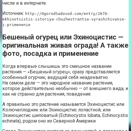
числе и в интернете.
Источник:
http://OgorodSadovod.com/entry/2670-
ekhinotsistis-istoriya-chuzhestrantsa-vyrashchivanie-
i-primenenie
Бешеный огурец или Эхиноцистис —
оригинальная живая ограда! А также
фото, посадка и применение
Когда впервые слышишь это смешное название
растения — «Бешеный огурец», сразу представляется
особенный огурчик, ведущий себя неадекватно.
На самом деле — это народное название растения,
которое действительно необычно — от внешнего вида, и
как не странно для растения, поведения.
А правильно это растение называется Эхиноцистис или
Колючеплодник или Эхиноцистис лопастной, или
Эхиноцистис шиповатый (Echinocystis lobata, Echinocystis
echinata), родом оно из Северной Америки.