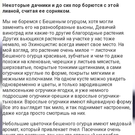
Некоторые дачники и до сих пор борются с этой
лианой, считая ее сорняком.
Мы не боремся с Бешеным огурцом, хотя могли
заменить его на разнообразные вьюны, Девичий
виноград или какие-то другие благородные растения.
Других вьющихся растений на участке у нас тоже
немало, но Эхиноцистис всегда имеет свое место. На
мой взгляд, это растение очень милое — листочки
Бешеного огурца красивые, зубчатые и чем-то даже
похожи на кленовые, черешки у листьев мясистые,
шерховатые, покрытые тонкими щетинками, а сами
огурчики круглые по форме, покрыты мягкими и
нежными колючками. На одном кусте можно увидеть
одновременно и цветы, и только зародившиеся
малюсенькие огручики-ягодки, и уже немного
подросшие огурчики-орешки и взрослые огурчики-
тыковки. Взрослые огурчики имеют яйцевидную форму.
Все это выглядит так мило, и так поднимает настроение,
даже когда просто смотришь на них.
Небольшие цветочки бешеного огурца имеют медовый
аромат, который привлекает пчел. Пасечники очень