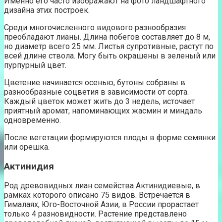
Именно его часто изображают на фото ландшафтного
дизайна этих построек.
Среди многочисленного видового разнообразия
преобладают лианы. Длина побегов составляет до 8 м,
но диаметр всего 25 мм. Листья супротивные, растут по
всей длине ствола. Могу быть окрашены в зеленый или
пурпурный цвет.
Цветение начинается осенью, бутоны собраны в
разнообразные соцветия в зависимости от сорта.
Каждый цветок может жить до 3 недель, источает
приятный аромат, напоминающих жасмин и миндаль
одновременно.
После вегетации формируются плоды в форме семянки
или орешка.
Актинидия
Род древовидных лиан семейства Актинидиевые, в
рамках которого описано 75 видов. Встречается в
Гималаях, Юго-Восточной Азии, в России прорастает
только 4 разновидности. Растение представлено