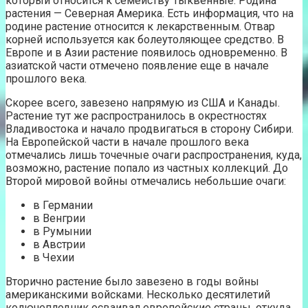
который относится к семейству Тыквенные. Родина
растения — Северная Америка. Есть информация, что на
родине растение относится к лекарственным. Отвар
корней используется как болеутоляющее средство. В
Европе и в Азии растение появилось одновременно. В
азиатской части отмечено появление еще в начале
прошлого века.
Скорее всего, завезено напрямую из США и Канады.
Растение тут же распространилось в окрестностях
Владивостока и начало продвигаться в сторону Сибири.
На Европейской части в начале прошлого века
отмечались лишь точечные очаги распространения, куда,
возможно, растение попало из частных коллекций. До
Второй мировой войны отмечались небольшие очаги:
в Германии
в Венгрии
в Румынии
в Австрии
в Чехии
Вторично растение было завезено в годы войны
американскими войсками. Несколько десятилетий
колючеплодник осваивал европейские страны, откуда