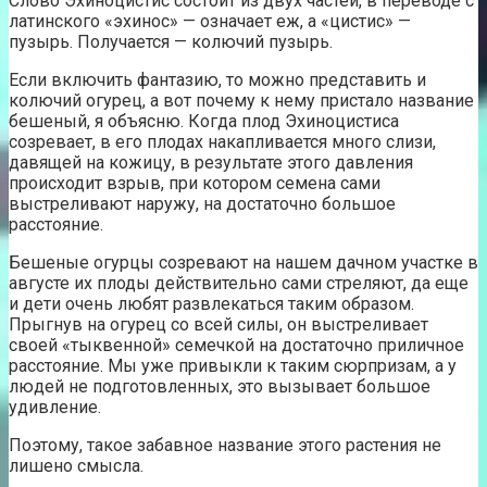
Слово Эхиноцистис состоит из двух частей, в переводе с
латинского «эхинос» — означает еж, а «цистис» —
пузырь. Получается — колючий пузырь.
Если включить фантазию, то можно представить и
колючий огурец, а вот почему к нему пристало название
бешеный, я объясню. Когда плод Эхиноцистиса
созревает, в его плодах накапливается много слизи,
давящей на кожицу, в результате этого давления
происходит взрыв, при котором семена сами
выстреливают наружу, на достаточно большое
расстояние.
Бешеные огурцы созревают на нашем дачном участке в
августе их плоды действительно сами стреляют, да еще
и дети очень любят развлекаться таким образом.
Прыгнув на огурец со всей силы, он выстреливает
своей «тыквенной» семечкой на достаточно приличное
расстояние. Мы уже привыкли к таким сюрпризам, а у
людей не подготовленных, это вызывает большое
удивление.
Поэтому, такое забавное название этого растения не
лишено смысла.