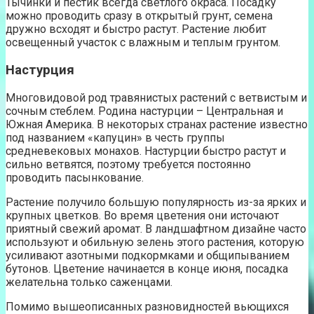
Тычинки и пестик всегда светлого окраса. Посадку
можно проводить сразу в открытый грунт, семена
дружно всходят и быстро растут. Растение любит
освещенный участок с влажным и теплым грунтом.
Настурция
Многовидовой род травянистых растений с ветвистым и
сочным стеблем. Родина настурции – Центральная и
Южная Америка. В некоторых странах растение известно
под названием «капуцин» в честь группы
средневековых монахов. Настурции быстро растут и
сильно ветвятся, поэтому требуется постоянно
проводить пасынкование.
Растение получило большую популярность из-за ярких и
крупных цветков. Во время цветения они источают
приятный свежий аромат. В ландшафтном дизайне часто
используют и обильную зелень этого растения, которую
усиливают азотными подкормками и общипыванием
бутонов. Цветение начинается в конце июня, посадка
желательна только саженцами.
Помимо вышеописанных разновидностей вьющихся