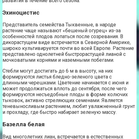
развития в течение всего сезона.
Эхиноцистис
Представитель семейства Тыквенные, в народе
растение чаще называют «бешеный огурец» из-за
особенностей плодов лопаться после созревания. В
дикорастущем виде встречается в Северной Америке,
широко культивируется почти во всей Европе. Растение
представлено однолетней быстрорастущей лианой с
мочковатыми корнями и наземными побегами.
Стебли могут достигать до 6 м в высоту, на них
формируются листья бледно-зеленого цвета с
длинными черешками. Цветение начинается с июня и
может продолжаться вплоть до сентября, после чего
формируются несъедобные плоды в форме колючих
тыковок, активно стреляющих семенами. Является
теневыносливым растением, любит увлажненный грунт
и прохладу, где быстро набирает зеленую массу.
Базелла белая
Вид многолетних лиан, встречается в естественных