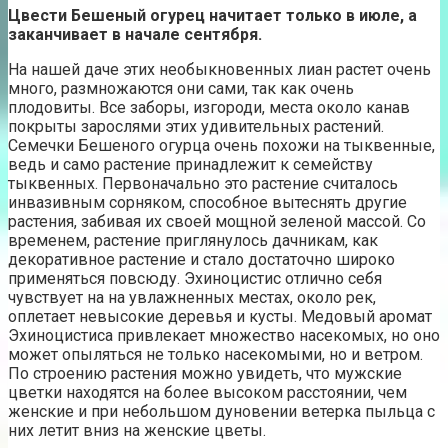
Цвести Бешеный огурец начитает только в июле, а
заканчивает в начале сентября.
На нашей даче этих необыкновенных лиан растет очень
много, размножаются они сами, так как очень
плодовиты. Все заборы, изгороди, места около канав
покрыты зарослями этих удивительных растений.
Семечки Бешеного огурца очень похожи на тыквенные,
ведь и само растение принадлежит к семейству
тыквенных. Первоначально это растение считалось
инвазивным сорняком, способное вытеснять другие
растения, забивая их своей мощной зеленой массой. Со
временем, растение приглянулось дачникам, как
декоративное растение и стало достаточно широко
применяться повсюду. Эхиноцистис отлично себя
чувствует на на увлажненных местах, около рек,
оплетает невысокие деревья и кусты. Медовый аромат
Эхиноцистиса привлекает множество насекомых, но оно
может опыляться не только насекомыми, но и ветром.
По строению растения можно увидеть, что мужские
цветки находятся на более высоком расстоянии, чем
женские и при небольшом дуновении ветерка пыльца с
них летит вниз на женские цветы.