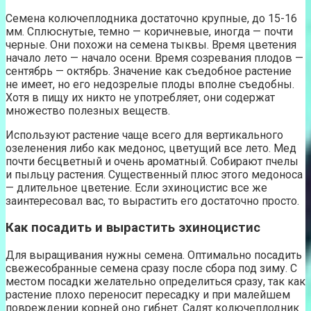
Семена колючеплодника достаточно крупные, до 15-16
мм. Сплюснутые, темно — коричневые, иногда — почти
черные. Они похожи на семена тыквы. Время цветения
начало лето — начало осени. Время созревания плодов —
сентябрь — октябрь. Значение как съедобное растение
не имеет, но его недозрелые плоды вполне съедобны.
Хотя в пищу их никто не употребляет, они содержат
множество полезных веществ.
Используют растение чаще всего для вертикального
озеленения либо как медонос, цветущий все лето. Мед
почти бесцветный и очень ароматный. Собирают пчелы
и пыльцу растения. Существенный плюс этого медоноса
— длительное цветение. Если эхиноцистис все же
заинтересовал вас, то вырастить его достаточно просто.
Как посадить и вырастить эхиноцистис
Для выращивания нужны семена. Оптимально посадить
свежесобранные семена сразу после сбора под зиму. С
местом посадки желательно определиться сразу, так как
растение плохо переносит пересадку и при малейшем
повреждении корней оно гибнет. Садят колючеплодник