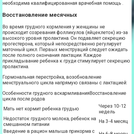
необходима квалифицированная врачебная помощь .
Восстановление месячных
Во время грудного кормления у женщины не
происходит созревания фолликулов (яйцеклеток) из-за
высокого уровня пролактина. Он подавляет секрецию
прогестерона, который непосредственно регулирует
маточный цикл. Первых менструаций следует ожидать
после полного окончания лактации. Каждое
прикладывание ребенка к груди стимулирует секрецию
пролактина.
Гормональная перестройка, возобновление
менструального цикла напрямую связаны с лактацией:
Особенности грудного вскармливанияВосстановление
цикла после родов
Через 10-12
Мать нет кормит ребенка грудью
недель
Недостаток грудного молока, ребенок на
На 3-4 месяц
смешанном питании
Введение в рацион малыша прикорма с
На 6-8 месяц