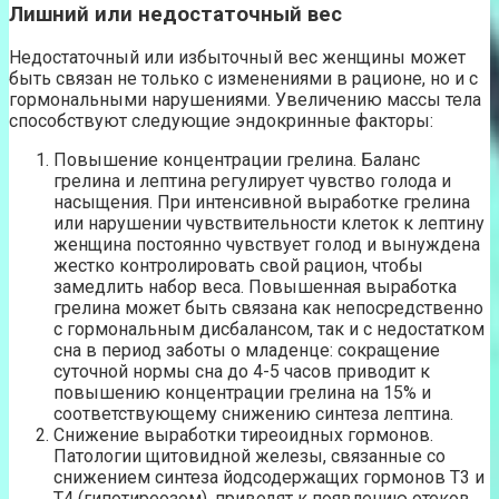
Лишний или недостаточный вес
Недостаточный или избыточный вес женщины может
быть связан не только с изменениями в рационе, но и с
гормональными нарушениями. Увеличению массы тела
способствуют следующие эндокринные факторы:
Повышение концентрации грелина. Баланс
грелина и лептина регулирует чувство голода и
насыщения. При интенсивной выработке грелина
или нарушении чувствительности клеток к лептину
женщина постоянно чувствует голод и вынуждена
жестко контролировать свой рацион, чтобы
замедлить набор веса. Повышенная выработка
грелина может быть связана как непосредственно
с гормональным дисбалансом, так и с недостатком
сна в период заботы о младенце: сокращение
суточной нормы сна до 4-5 часов приводит к
повышению концентрации грелина на 15% и
соответствующему снижению синтеза лептина.
Снижение выработки тиреоидных гормонов.
Патологии щитовидной железы, связанные со
снижением синтеза йодсодержащих гормонов Т3 и
Т4 (гипотиреозом), приводят к появлению отеков,