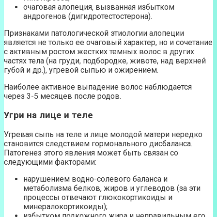
очаговая алопеция, вызванная избытком
андрогенов (дигидротестостерона).
Признаками патологической этиологии алопеции
является не только ее очаговый характер, но и сочетание
с активным ростом жестких темных волос в других
частях тела (на груди, подбородке, животе, над верхней
губой и др.), угревой сыпью и ожирением.
Наиболее активное выпадение волос наблюдается
через 3-5 месяцев после родов.
Угри на лице и теле
Угревая сыпь на теле и лице молодой матери нередко
становится следствием гормонального дисбаланса.
Патогенез этого явления может быть связан со
следующими факторами:
нарушением водно-солевого баланса и
метаболизма белков, жиров и углеводов (за эти
процессы отвечают глюкокортикоиды и
минералокортикоиды);
избытком подкожного жира и неправильным его