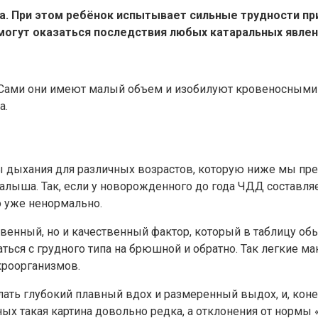
. При этом ребёнок испытывает сильные трудности пр
могут оказаться последствия любых катаральных явлен
ами они имеют малый объем и изобилуют кровеносными со
а.
ы дыхания для различных возрастов, которую ниже мы пре
ыша. Так, если у новорожденного до года ЧДД составляет 
о уже ненормально.
венный, но и качественный фактор, который в таблицу об
ься с грудного типа на брюшной и обратно. Так легкие ма
кроорганизмов.
лать глубокий плавный вдох и размеренный выдох, и, коне
ых такая картина довольно редка, а отклонения от нормы