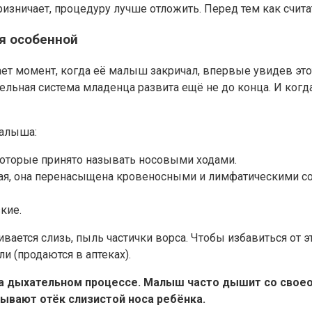
изничает, процедуру лучше отложить. Перед тем как считать
я особенной
 момент, когда её малыш закричал, впервые увидев этот 
ельная система младенца развита ещё не до конца. И когда
малыша:
которые принято называть носовыми ходами.
ая, она перенасыщена кровеносными и лимфатическими с
кие.
вается слизь, пыль частички ворса. Чтобы избавиться от э
 (продаются в аптеках).
а дыхательном процессе. Малыш часто дышит со своео
ывают отёк слизистой носа ребёнка.