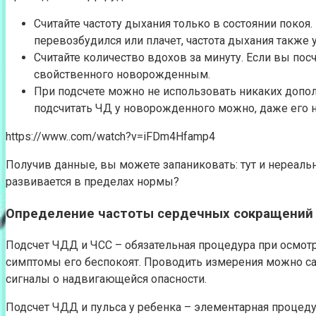
Считайте частоту дыхания только в состоянии покоя
перевозбудился или плачет, частота дыхания также 
Считайте количество вдохов за минуту. Если вы пос
свойственного новорожденным.
При подсчете можно не использовать никаких допо
подсчитать ЧД у новорожденного можно, даже его н
https://www..com/watch?v=iFDm4Hfamp4
Получив данные, вы можете запаниковать: тут и нереальн
развивается в пределах нормы?
Определение частоты сердечных сокращений
Подсчет ЧДД и ЧСС – обязательная процедура при осмот
симптомы его беспокоят. Проводить измерения можно сам
сигналы о надвигающейся опасности.
Подсчет ЧДД и пульса у ребенка – элементарная процедура