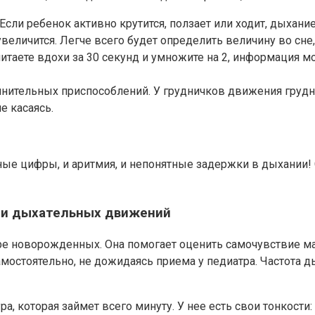
. Если ребенок активно крутится, ползает или ходит, дыха
увеличится. Легче всего будет определить величину во сне
читаете вдохи за 30 секунд и умножите на 2, информация 
лнительных приспособлений. У грудничков движения грудн
е касаясь.
ые цифры, и аритмия, и непонятные задержки в дыхании! Ст
 и дыхательных движений
ре новорожденных. Она помогает оценить самочувствие ма
остоятельно, не дожидаясь приема у педиатра. Частота д
, которая займет всего минуту. У нее есть свои тонкости: