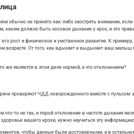
блица
ём обычно не принято как-либо заострять внимание, если 
, каким должно быть носовое дыхание у крох, и это прав
 его рост и физическое и умственное развитие. К примеру
м возрасте. От того, как вдыхает и выдыхает ваш малыш бу
то же является в этом деле нормой, а что отклонением?
врачи проверяют ЧДД новорожденного вместе с пульсом: в
ним что-то не так, и порой отклонение в частоте дыхания
о здоровье вашего крохи, нужно научиться эту информацию
оментов, чтобы данные были достоверными, а в остальном