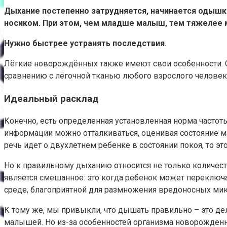
Дыхание постепенно затрудняется, начинается одышка
носиком. При этом, чем младше малыш, тем тяжелее 
Нужно быстрее устранять последствия.
Лёгкие новорождённых также имеют свои особенности. С
сравнению с лёгочной тканью любого взрослого человек
Идеальный расклад
Конечно, есть определенная установленная норма частот
информации можно отталкиваться, оценивая состояние мал
речь идет о двухлетнем ребенке в состоянии покоя, то эт
Но к правильному дыханию относится не только количест
является смешанное: это когда ребенок может переключат
среде, благоприятной для размножения вредоносных ми
К тому же, мы привыкли, что дышать правильно – это де
малышей. Но из-за особенностей организма новорожденн