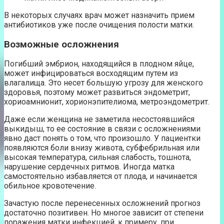
В некоторых случаях врач может назначить прием
антибиотиков уже после очищения полости матки.
Возможные осложнения
Погибший эмбрион, находящийся в плодном яйце,
может инфицироваться восходящим путем из
влагалища. Это несет большую угрозу для женского
здоровья, поэтому может развиться эндометрит,
хориоамнионит, хорионэпителиома, метроэндометрит.
Даже если женщина не заметила несостоявшийся
выкидыш, то ее состояние в связи с осложнениями
явно даст понять о том, что произошло. У пациентки
появляются боли внизу живота, субфебрильная или
высокая температура, сильная слабость, тошнота,
нарушение сердечных ритмов. Иногда матка
самостоятельно избавляется от плода, и начинается
обильное кровотечение.
Зачастую после перенесенных осложнений прогноз
достаточно позитивен. Но многое зависит от степени
поражения матки инфекцией, к примеру, при