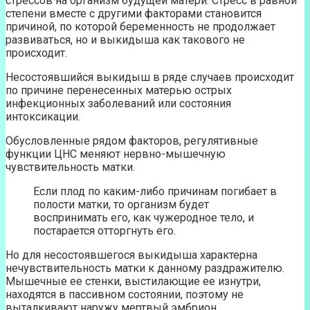
стрессов на организм будущей матери. Стресс в равной
степени вместе с другими факторами становится
причиной, по которой беременность не продолжает
развиваться, но и выкидыша как такового не
происходит.
Несостоявшийся выкидыш в ряде случаев происходит
по причине перенесенных матерью острых
инфекционных заболеваний или состояния
интоксикации.
Обусловленные рядом факторов, регулятивные
функции ЦНС меняют нервно-мышечную
чувствительность матки.
Если плод по каким-либо причинам погибает в
полости матки, то организм будет
воспринимать его, как чужеродное тело, и
постарается отторгнуть его.
Но для несостоявшегося выкидыша характерна
нечувствительность матки к данному раздражителю.
Мышечные ее стенки, выстилающие ее изнутри,
находятся в пассивном состоянии, поэтому не
выталкивают наружу мертвый эмбрион.