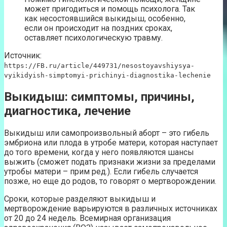
может пригодиться и помощь психолога. Так
как несостоявшийся выкидыш, особенно,
если он происходит на поздних сроках,
оставляет психологическую травму.
Источник:
https://FB.ru/article/449731/nesostoyavshiysya-
vyikidyish-simptomyi-prichinyi-diagnostika-lechenie
Выкидыш: симптомы, причины,
диагностика, лечение
Выкидыш или самопроизвольный аборт – это гибель
эмбриона или плода в утробе матери, которая наступает
до того времени, когда у него появляются шансы
выжить (сможет подать признаки жизни за пределами
утробы матери – прим ред.). Если гибель случается
позже, но еще до родов, то говорят о мертворождении.
Сроки, которые разделяют выкидыш и
мертворождение варьируются в различных источниках
от 20 до 24 недель. Всемирная организация