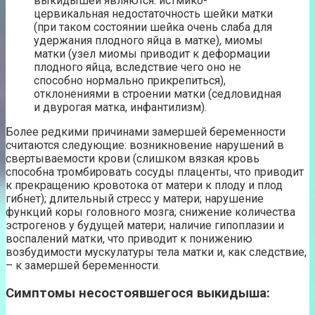
выкидышей являются: истмико-
цервикальная недостаточность шейки матки
(при таком состоянии шейка очень слаба для
удержания плодного яйца в матке), миомы
матки (узел миомы приводит к деформации
плодного яйца, вследствие чего оно не
способно нормально прикрепиться),
отклонениями в строении матки (седловидная
и двурогая матка, инфантилизм).
Более редкими причинами замершей беременности
считаются следующие: возникновение нарушений в
свертываемости крови (слишком вязкая кровь
способна тромбировать сосуды плаценты, что приводит
к прекращению кровотока от матери к плоду и плод
гибнет); длительный стресс у матери; нарушение
функций коры головного мозга; снижение количества
эстрогенов у будущей матери; наличие гипоплазии и
воспалений матки, что приводит к понижению
возбудимости мускулатуры тела матки и, как следствие,
– к замершей беременности.
Симптомы несостоявшегося выкидыша: