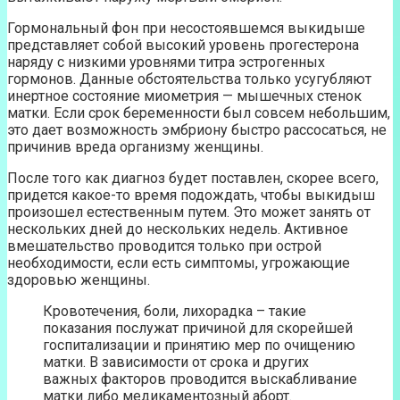
Гормональный фон при несостоявшемся выкидыше
представляет собой высокий уровень прогестерона
наряду с низкими уровнями титра эстрогенных
гормонов. Данные обстоятельства только усугубляют
инертное состояние миометрия — мышечных стенок
матки. Если срок беременности был совсем небольшим,
это дает возможность эмбриону быстро рассосаться, не
причинив вреда организму женщины.
После того как диагноз будет поставлен, скорее всего,
придется какое-то время подождать, чтобы выкидыш
произошел естественным путем. Это может занять от
нескольких дней до нескольких недель. Активное
вмешательство проводится только при острой
необходимости, если есть симптомы, угрожающие
здоровью женщины.
Кровотечения, боли, лихорадка – такие
показания послужат причиной для скорейшей
госпитализации и принятию мер по очищению
матки. В зависимости от срока и других
важных факторов проводится выскабливание
матки либо медикаментозный аборт.