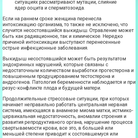
ситуациях рассматривают мутации, слияние
ядер ооцита и сперматозоида.
Если на раннем сроке женщина перенесла
интоксикацию организма, то также не исключено, что
случится несостоявшийся выкидыш. Отравление может
быть как радиационное, так и химическое. Нередко
причиной интоксикации выступают перенесенные
острые инфекционные заболевания.
Выкидыш несостоявшийся может быть результатом
эндокринных нарушений, которые связаны с
недостаточным количеством выработки прогестерона и
повышенным продуцированием тестостерона и
андрогенов. Патология беременности наблюдается и при
резус-конфликте плода и будущей матери.
Продолжительные стрессовые ситуации, при которых
начинает неправильно работать центральная нервная
система, имеющаяся в анамнезе миома матки, истмико-
цервикальная недостаточность, аномалии строения и
развития репродуктивного органа, нарушение процесса
свертываемости крови, все это, в большей или
меньшей степени приводит к состоявшемуся или