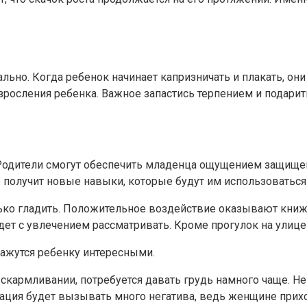
ально. Когда ребенок начинает капризничать и плакать, он
росления ребенка. Важное запастись терпением и подарит
 Родители смогут обеспечить младенца ощущением защищен
о получит новые навыки, которые будут им использоваться
нько гладить. Положительное воздействие оказывают книж
дет с увлечением рассматривать. Кроме прогулок на улице
ажутся ребенку интересными.
скармливании, потребуется давать грудь намного чаще. Н
туация будет вызывать много негатива, ведь женщине при