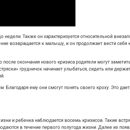
о недели. Также он характеризуется относительной внезап
ние возвращается к малышу, и он продолжает вести себя к
о после окончания нового кризиса родители могут заметит
«встряски» грудничок начинает улыбаться, сидеть или держ
й.
. Благодаря ему они смогут понять своего кроху. Это да
жизни и ребенка наблюдается восемь кризисов. Такие встр
юдаются в течение первого полугода жизни. Далее их появ