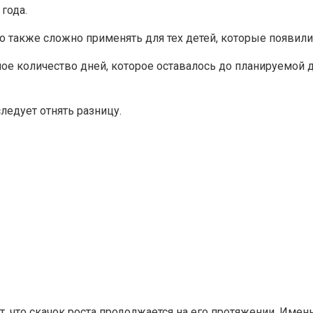
года.
о также сложно применять для тех детей, которые появили
ное количество дней, которое оставалось до планируемой 
едует отнять разницу.
ает, что скачок роста продолжается на его протяжении. Им