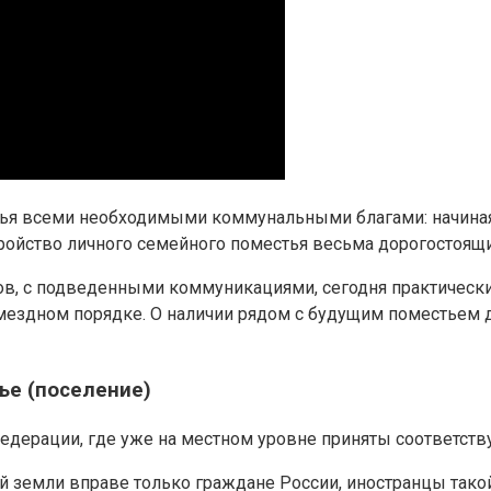
тья всеми необходимыми коммунальными благами: начиная 
тройство личного семейного поместья весьма дорогостоящ
, с подведенными коммуникациями, сегодня практически н
здном порядке. О наличии рядом с будущим поместьем де
ье (поселение)
Федерации, где уже на местном уровне приняты соответст
ной земли вправе только граждане России, иностранцы та