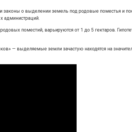
няли законы о выделении земель под родовые поместья и п
ых администраций.
одовых поместий, варьируются от 1 до 5 гектаров. Гипо
ов» — выделяемые земли зачастую находятся на значитель