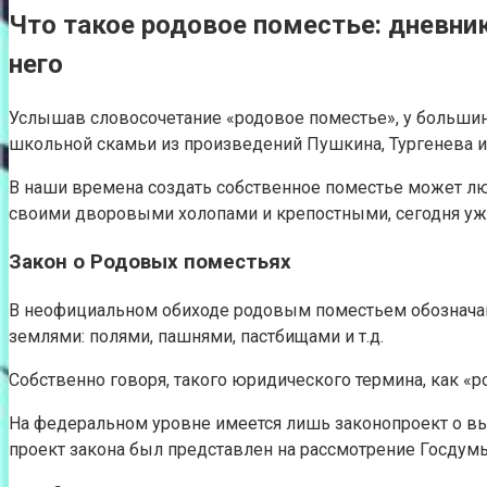
Что такое родовое поместье: дневник
него
Услышав словосочетание «родовое поместье», у большин
школьной скамьи из произведений Пушкина, Тургенева и
В наши времена создать собственное поместье может лю
своими дворовыми холопами и крепостными, сегодня уже
Закон о Родовых поместьях
В неофициальном обиходе родовым поместьем обознача
землями: полями, пашнями, пастбищами и т.д.
Собственно говоря, такого юридического термина, как «
На федеральном уровне имеется лишь законопроект о в
проект закона был представлен на рассмотрение Госдумы 