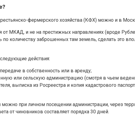
е?
рестьянско-фермерского хозяйства (КФХ) можно и в Моск
ия от МКАД, и не на престижных направлениях (вроде Рубл
ть по количеству заброшенных там земель, сделать это вп
 следующие действия:
передаче в собственность или в аренду;
нную или сельскую администрацию (смотря в чьем ведении
теля, выписка из Росреестра и копия кадастрового паспор
й можно при личном посещении администрации, через те
ета от чиновников составляет порядка 30 дней.