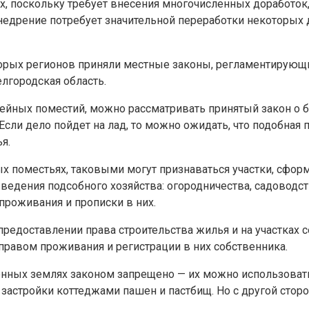
тах, поскольку требует внесения многочисленных доработо
внедрение потребует значительной переработки некоторых
которых регионов приняли местные законы, регламентиру
елгородская область.
мейных поместий, можно рассматривать принятый закон о
Если дело пойдет на лад, то можно ожидать, что подобная 
я.
 поместьях, таковыми могут признаваться участки, сфор
едения подсобного хозяйства: огородничества, садоводств
проживания и прописки в них.
предоставлении права строительства жилья и на участках 
правом проживания и регистрации в них собственника.
нных землях законом запрещено — их можно использовать 
астройки коттеджами пашен и пастбищ. Но с другой сторо