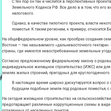
С тех пор он так и числится в перспективных проек
Земельного Кодекса РФ. Все дело в в том, что его 
налогового.
Однако, в качестве пилотного проекта, власти не
поместья. К таким регионам, к примеру, относится Б
На общефедеральном уровне, как прообраз создания се
Востоке — так называемого «дальневосточного гектара». 
страны, где имеются невостребованные земельные угодь
Согласно предложенному федеральному закону о родовых
индивидуальное жилищное строительство (ИЖС) или для в
землях жилых строений, пригодных для круглогодичного 
В настоящее время широко дискутируется вопрос о 
будущем подобные земли под родовые поместья, с 
На сегодня жилищное строительство на сельскохозяйстве
предотвращает различные коррупционные схемы в виде з
отдаленных от населенных пунктов.