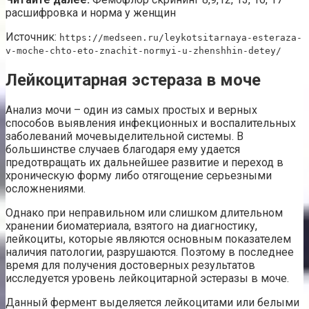
расшифровка и норма у женщин
Источник:
https://medseen.ru/leykotsitarnaya-esteraza-
v-moche-chto-eto-znachit-normyi-u-zhenshhin-detey/
Лейкоцитарная эстераза в моче
Анализ мочи – один из самых простых и верных
способов выявления инфекционных и воспалительных
заболеваний мочевыделительной системы. В
большинстве случаев благодаря ему удается
предотвращать их дальнейшее развитие и переход в
хроническую форму либо отягощение серьезными
осложнениями.
Однако при неправильном или слишком длительном
хранении биоматериала, взятого на диагностику,
лейкоциты, которые являются основным показателем
наличия патологии, разрушаются. Поэтому в последнее
время для получения достоверных результатов
исследуется уровень лейкоцитарной эстеразы в моче.
Данный фермент выделяется лейкоцитами или белыми