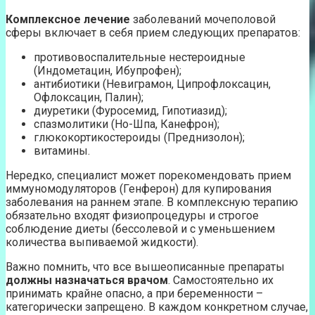
Комплексное лечение
заболеваний мочеполовой
сферы включает в себя прием следующих препаратов:
противовоспалительные нестероидные
(Индометацин, Ибупрофен);
антибиотики (Невиграмон, Ципрофлоксацин,
Офлоксацин, Палин);
диуретики (Фуросемид, Гипотиазид);
спазмолитики (Но-Шпа, Канефрон);
глюкокортикостероиды (Преднизолон);
витамины.
Нередко, специалист может порекомендовать прием
иммуномодуляторов (Генферон) для купирования
заболевания на раннем этапе. В комплексную терапию
обязательно входят физиопроцедуры и строгое
соблюдение диеты (бессолевой и с уменьшением
количества выпиваемой жидкости).
Важно помнить, что все вышеописанные препараты
должны назначаться врачом
. Самостоятельно их
принимать крайне опасно, а при беременности –
категорически запрещено. В каждом конкретном случае,