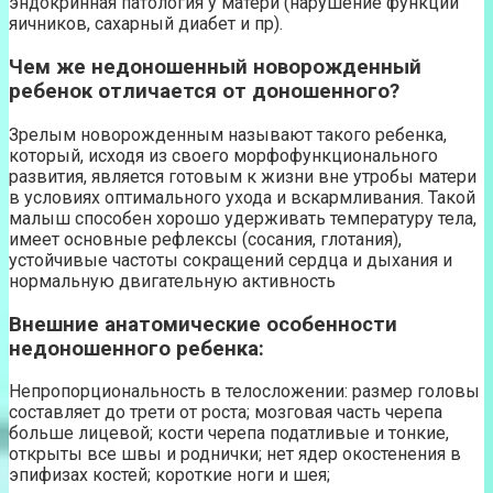
эндокринная патология у матери (нарушение функции
яичников, сахарный диабет и пр).
Чем же недоношенный новорожденный
ребенок отличается от доношенного?
Зрелым новорожденным называют такого ребенка,
который, исходя из своего морфофункционального
развития, является готовым к жизни вне утробы матери
в условиях оптимального ухода и вскармливания. Такой
малыш способен хорошо удерживать температуру тела,
имеет основные рефлексы (сосания, глотания),
устойчивые частоты сокращений сердца и дыхания и
нормальную двигательную активность
Внешние анатомические особенности
недоношенного ребенка:
Непропорциональность в телосложении: размер головы
составляет до трети от роста; мозговая часть черепа
больше лицевой; кости черепа податливые и тонкие,
открыты все швы и роднички; нет ядер окостенения в
эпифизах костей; короткие ноги и шея;