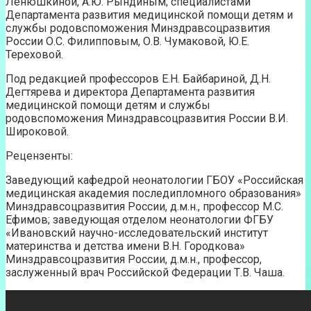
Ленюшкиной, А.Ю. Рындиным; специалистами
Департамента развития медицинской помощи детям и
службы родовспоможения Минздравсоцразвития
России О.С. Филипповым, О.В. Чумаковой, Ю.Е.
Тереховой.
Под редакцией профессоров Е.Н. Байбариной, Д.Н.
Дегтярева и директора Департамента развития
медицинской помощи детям и службы
родовспоможения Минздравсоцразвития России В.И.
Широковой.
Рецензенты:
Заведующий кафедрой неонатологии ГБОУ «Российская
медицинская академия последипломного образования»
Минздравсоцразвития России, д.м.н., профессор М.С.
Ефимов; заведующая отделом неонатологии ФГБУ
«Ивановский научно-исследовательский институт
материнства и детства имени В.Н. Городкова»
Минздравсоцразвития России, д.м.н., профессор,
заслуженный врач Российской Федерации Т.В. Чаша.