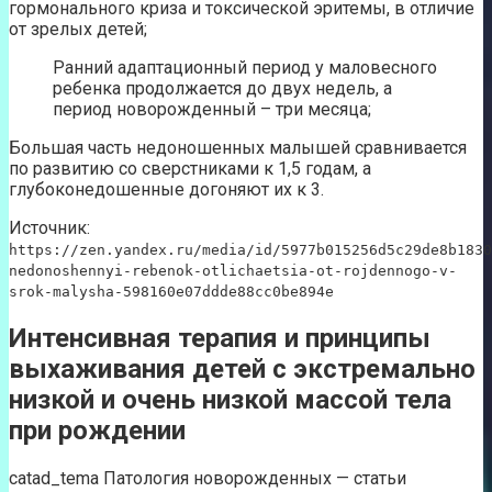
гормонального криза и токсической эритемы, в отличие
от зрелых детей;
Ранний адаптационный период у маловесного
ребенка продолжается до двух недель, а
период новорожденный – три месяца;
Большая часть недоношенных малышей сравнивается
по развитию со сверстниками к 1,5 годам, а
глубоконедошенные догоняют их к 3.
Источник:
https://zen.yandex.ru/media/id/5977b015256d5c29de8b1830
nedonoshennyi-rebenok-otlichaetsia-ot-rojdennogo-v-
srok-malysha-598160e07ddde88cc0be894e
Интенсивная терапия и принципы
выхаживания детей с экстремально
низкой и очень низкой массой тела
при рождении
catad_tema Патология новорожденных — статьи