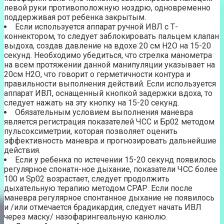
левой руки противоположную ноздрю, одновременно
поддерживая рот ребенка закрытым.
Если используется аппарат ручной ИВЛ с Т-
коннектором, то следует заблокировать пальцем клапан
выдоха, создав давление на вдохе 20 см Н2О на 15-20
секунд. Необходимо убедиться, что стрелка манометра
на всем протяжении данной манипуляции указывает на
20см Н2О, что говорит о герметичности контура и
правильности выполнения действий. Если используется
аппарат ИВЛ, оснащенный кнопкой задержки вдоха, то
следует нажать на эту кнопку на 15-20 секунд.
Обязательным условием выполнения маневра
является регистрация показателей ЧСС и Бр02 методом
пульсоксиметрии, которая позволяет оценить
эффективность маневра и прогнозировать дальнейшие
действия.
Если у ребенка по истечении 15-20 секунд появилось
регулярное спонатн-ное дыхание, показатели ЧСС более
100 и Sp02 возрастает, следует продолжить
дыхательную терапию методом СРАР. Если после
маневра регулярное спонтанное дыхание не появилось
и /или отмечается брадикардия, следует начать ИВЛ
через маску/ назофарингеальную канюлю.