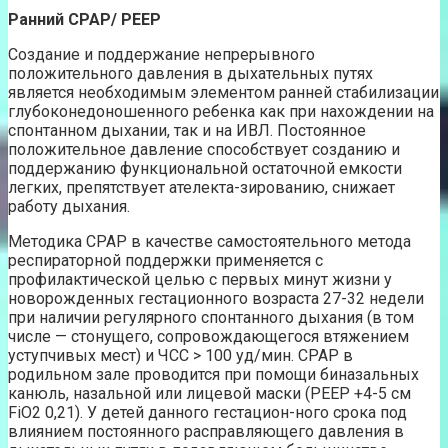
Ранний СРАР/ РЕЕР
Создание и поддержание непрерывного
положительного давления в дыхательных путях
является необходимым элементом ранней стабилизации
глубоконедоношенного ребенка как при нахождении на
спонтанном дыхании, так и на ИВЛ. Постоянное
положительное давление способствует созданию и
поддержанию функциональной остаточной емкости
легких, препятствует ателекта-зированию, снижает
работу дыхания.
Методика СРАР в качестве самостоятельного метода
респираторной поддержки применяется с
профилактической целью с первых минут жизни у
новорожденных гестационного возраста 27-32 недели
при наличии регулярного спонтанного дыхания (в том
числе — стонущего, сопровождающегося втяжением
уступчивых мест) и ЧСС > 100 уд/мин. СРАР в
родильном зале проводится при помощи биназальных
канюль, назальной или лицевой маски (РЕЕР +4-5 см
FiO2 0,21). У детей данного гестацион-ного срока под
влиянием постоянного расправляющего давления в