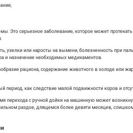
ание;
ы. Это серьезное заболевание, которое может протекать 
.
ь, узелки или наросты на вымени, болезненность при пальп
ра и назначение необходимых медикаментов.
нообразие рациона, содержание животного в холоде или ж
 период, как следствие малой подвижности коров и отсутс
мя перехода с ручной дойки на машинную может возникнуть
ильном раздое, длящемся более девяти месяцев, слишком
ии