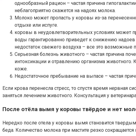
однообразный рацион – частая причина гипогалактии
неблагоприятно скажется на надоях молока.
Молоко может пропасть у коровы из-за перенесенно
отдыхе или испуге.
коровы в неудовлетворительных условиях может при
воды гарантированно приведет к снижению надоев м
недостаток свежего воздуха – все это возможные п
Серьезная болезнь животного – частая причина поч
интоксикации и отравлению организма животного. 
коже.
Недостаточное пребывание на выпасе – частая причи
Если крова перенесла стресс, то спустя время нервная с
заняться лечением животного. Консультация у ветеринара
После отёла вымя у коровы твёрдое и нет мол
Нередко после отела у коровы вымя становится твердым,
беда. Количество молока при мастите резко сокращается 