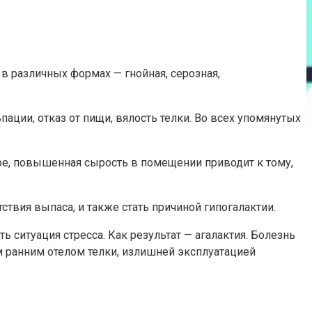
в различных формах — гнойная, серозная,
ации, отказ от пищи, вялость телки. Во всех упомянутых
аре, повышенная сырость в помещении приводит к тому,
твия выпаса, и также стать причиной гипогалактии.
 ситуация стресса. Как результат — агалактия. Болезнь
 ранним отелом телки, излишней эксплуатацией