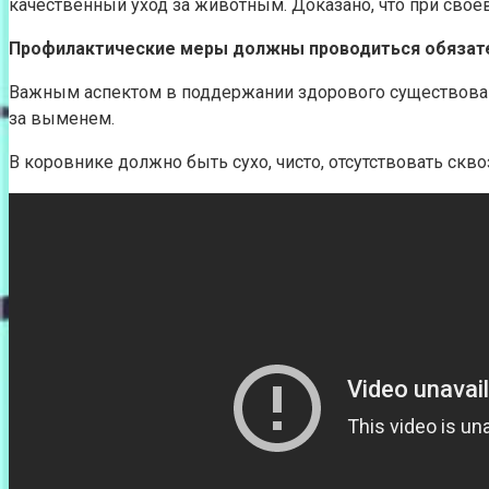
качественный уход за животным. Доказано, что при свое
Профилактические меры должны проводиться обязател
Важным аспектом в поддержании здорового существования
за выменем.
В коровнике должно быть сухо, чисто, отсутствовать ск