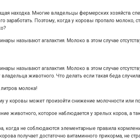
оящая находка. Многие владельцы фермерских хозяйств сп
 заработать. Поэтому, когда у коровы пропало молоко, ст
ко?
ринары называют агалактия. Молоко в этом случае отсутст
ринары называют агалактия. Молоко в этом случае отсутст
т владельца животного. Что делать если такая беда случи
 литров молока!
у у коровы может произойти снижение молочности или по
ние животного, которое наблюдается у зрелых коров, а так
ра, когда не соблюдаются элементарные правила кормлен
рова получает достаточно витаминного прикорма, не стра