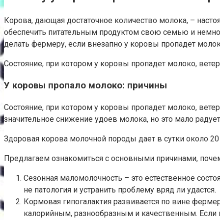
Корова, дающая достаточное количество молока, – наст
обеспечить питательным продуктом свою семью и немного
делать фермеру, если внезапно у коровы пропадет моло
Состояние, при котором у коровы пропадет молоко, вете
У коровы пропало молоко: причины
Состояние, при котором у коровы пропадет молоко, вете
значительное снижение удоев молока, но это мало радуе
Здоровая корова молочной породы дает в сутки около 20
Предлагаем ознакомиться с основными причинами, почем
Сезонная маломолочность – это естественное состоя
не патология и устранить проблему вряд ли удастся.
Кормовая гипогалактия развивается по вине ферме
калорийным, разнообразным и качественным. Если ко