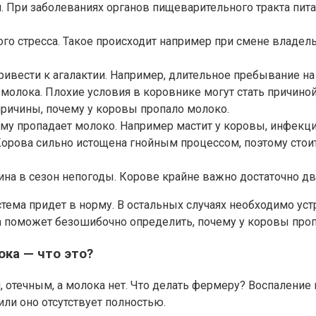
. При заболеваниях органов пищеварительного тракта пита
го стресса. Такое происходит например при смене владел
вести к агалактии. Например, длительное пребывание на 
олока. Плохие условия в коровнике могут стать причиной 
ричины, почему у коровы пропало молоко.
ему пропадает молоко. Например мастит у коровы, инфекци
Корова сильно истощена гнойным процессом, поэтому стои
на в сезон непогоды. Корове крайне важно достаточно дв
истема придет в норму. В остальных случаях необходимо у
 поможет безошибочно определить, почему у коровы пропал
ока — что это?
 отечным, а молока нет. Что делать фермеру? Воспаление
или оно отсутствует полностью.