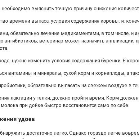
, необходимо выяснить точную причину снижения количест
во времени выпаса, условия содержания коровы, и, конеч
ени, обязательно лечение медикаментами, в том числе, и
о антибиотиков, ветеринар может назначить аппликации, п
ота.
ходе, нужно изменить условия содержания буренки. В коро
я витамины и минералы, сухой корм и корнеплоды, а такж
робиотики, обязательно выпасать на свежем воздухе в те
ления лактации у телки, должно пройти время. Корм долже
о молока при дойке быстро восстановится само по себе.
жения удоев
наружить достаточно легко. Однако гораздо легче вовре