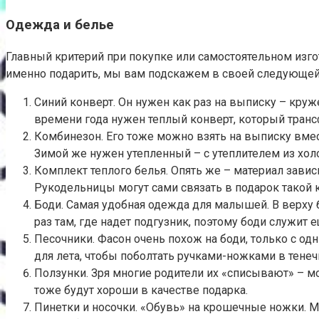
Одежда и белье
Главный критерий при покупке или самостоятельном изгот
именно подарить, мы вам подскажем в своей следующей 
Синий конверт. Он нужен как раз на выписку – круж
времени года нужен теплый конверт, который транс
Комбинезон. Его тоже можно взять на выписку вмес
Зимой же нужен утепленный – с утеплителем из хол
Комплект теплого белья. Опять же – материал завис
Рукодельницы могут сами связать в подарок такой 
Боди. Самая удобная одежда для малышей. В верху 
раз там, где надет подгузник, поэтому боди служит
Песочники. Фасон очень похож на боди, только с од
для лета, чтобы поболтать ручками-ножками в тенеч
Ползунки. Зря многие родители их «списывают» – мол
тоже будут хороши в качестве подарка.
Пинетки и носочки. «Обувь» на крошечные ножки. М