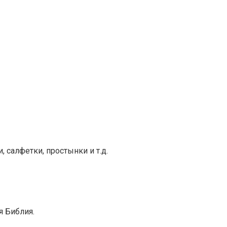
, салфетки, простынки и т.д.
я Библия.