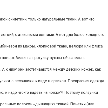
ой синтетики, только натуральные ткани. А вот что
легкий, с атласными лентами. А вот для более холодного
мбинезон из махры, хлопковой ткани, велюра или флиса.
я поверх белья на прогулку нужны обязательно.
 А к низу они застегиваются между детских ножек, как
усики, а песочники в виде шортиков. Прекрасная одежда
но, и надо что-то надеть на ножки?! Поэтому ползунки
туральных волокон «дышащих» тканей. Пинетки (или