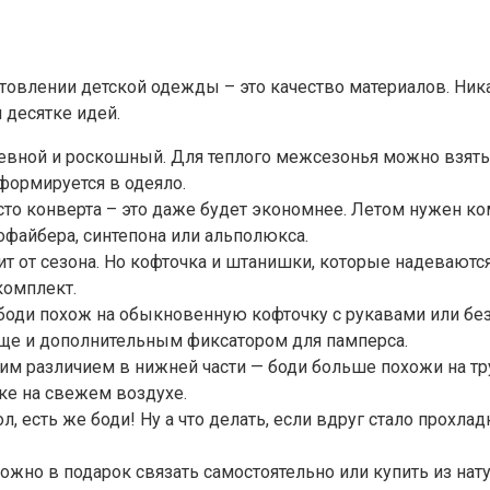
овлении детской одежды – это качество материалов. Никак
десятке идей.
евной и роскошный. Для теплого межсезонья можно взять 
формируется в одеяло.
то конверта – это даже будет экономнее. Летом нужен ко
офайбера, синтепона или альполюкса.
ит от сезона. Но кофточка и штанишки, которые надеваютс
комплект.
боди похож на обыкновенную кофточку с рукавами или без.
 еще и дополнительным фиксатором для памперса.
ним различием в нижней части — боди больше похожи на тр
ке на свежем воздухе.
, есть же боди! Ну а что делать, если вдруг стало прохлад
ожно в подарок связать самостоятельно или купить из на