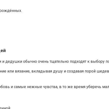
орождённых.
дей
ки и дедушки обычно очень тщательно подходят к выбору п
ие или вязание, вкладывая душу и создавая порой шедев
овь и самые нежные чувства, в то же время уберечь мале
енной.