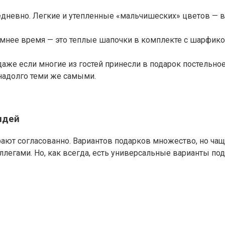
едневно. Легкие и утепленные «мальчишеских» цветов — вс
имнее время — это теплые шапочки в комплекте с шарфик
же если многие из гостей принесли в подарок постельное б
 надолго теми же самыми.
идей
ют согласованно. Вариантов подарков множество, но чаще 
легами. Но, как всегда, есть универсальные варианты под