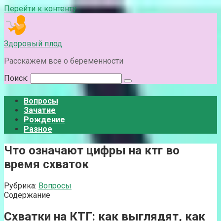
Перейти к контенту
Здоровый плод
Расскажем все о беременности
Поиск:
Вопросы
Зачатие
Рождение
Разное
Что означают цифры на ктг во
время схваток
Рубрика:
Вопросы
Содержание
Схватки на КТГ: как выглядят, как