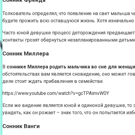
Сонник Фрейда
Толкователь определял, что появление на свет малыша ч
будете прожить всю оставшуюся жизнь. Хотя изначально 
Часто юной девушке процесс деторождения предвещает р
контакты грозят обернуться незапланированными детьми,
Сонник Миллера
В
соннике Миллера родить мальчика во сне для женщ
обстоятельствах вам является сновидение, оно может гов
деле стоит ждать прибавления в семействе.
https://www.youtube.com/watch?v=gcTPAimvW0Y
Если же видение является юной и одинокой девушке, то 
увидеть, как он рожает – знак того, что он попытается из
Сонник Ванги