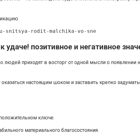
ликацию
u-snitsya-rodit-malchika-vo-sne
 к удаче! позитивное и негативное знач
 людей приходят в восторг от одной мысли о появлении н
оказаться настоящим шоком и заставить крепко задуматься
в положительном ключе.
абильного материального благосостояния.