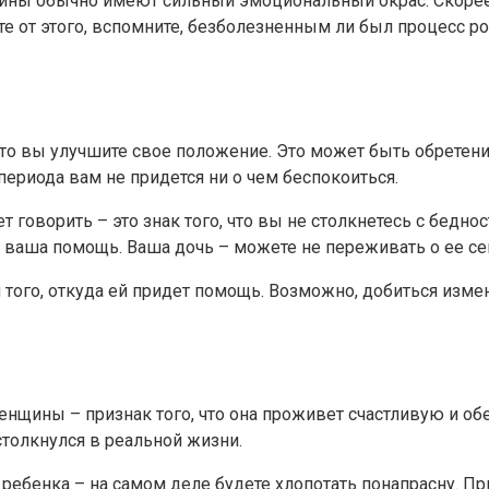
щины обычно имеют сильный эмоциональный окрас. Скорее
те от этого, вспомните, безболезненным ли был процесс
 что вы улучшите свое положение. Это может быть обретен
риода вам не придется ни о чем беспокоиться.
т говорить – это знак того, что вы не столкнетесь с бедн
я ваша помощь. Ваша дочь – можете не переживать о ее се
ого, откуда ей придет помощь. Возможно, добиться изме
женщины – признак того, что она проживет счастливую и об
столкнулся в реальной жизни.
т ребенка – на самом деле будете хлопотать понапрасну. 