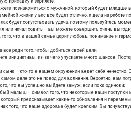
ую прибавку к зарплате;
ожете познакомиться с мужчиной, который будет младше в
ейной жизни у вас все будет отлично, а дела на работе по
делах будет сопутствовать удача, поэтому пользуйтесь мо
рил или начал ходить – вы можете совершить очень выгодн
 того, что в вашей семье царит любовь, понимание и гарм
а все ради того, чтобы добиться своей цели;
ете инициативы, из-за чего упускаете много шансов. Пост
и сына – кто-то в вашем окружении ведет себя нечестно. 
самом деле это не повод для волнения. Вероятно, вам потр
ого, что вы успешно выйдете замуж, если пока одиноки;
абый малыш – символ того, что некоторые ваши поступки 
, который предсказывает какие-то обновления и перемены
нак того, что ваше здоровье будет крепким. Вы почувству