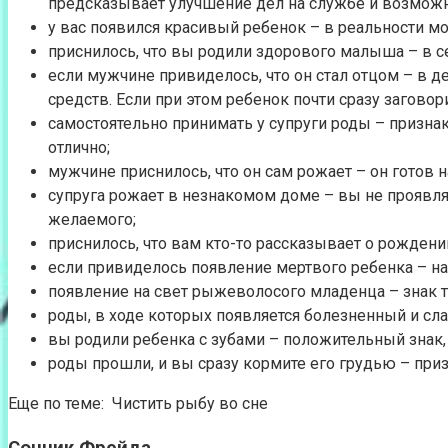
предсказывает улучшение дел на службе и возможн
у вас появился красивый ребенок – в реальности м
приснилось, что вы родили здорового малыша – в сем
если мужчине привиделось, что он стал отцом – в 
средств. Если при этом ребенок почти сразу загово
самостоятельно принимать у супруги роды – признак
отлично;
мужчине приснилось, что он сам рожает – он готов н
супруга рожает в незнакомом доме – вы не проявля
желаемого;
приснилось, что вам кто-то рассказывает о рождени
если привиделось появление мертвого ребенка – на 
появление на свет рыжеволосого младенца – знак т
роды, в ходе которых появляется болезненный и сл
вы родили ребенка с зубами – положительный знак
роды прошли, и вы сразу кормите его грудью – приз
Еще по теме: Чистить рыбу во сне