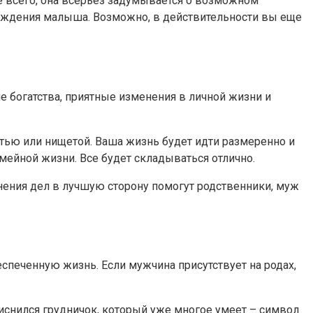
 всего, она всерьез задумывается о возможном
 рождения малыша. Возможно, в действительности вы еще
ие богатства, приятные изменения в личной жизни и
остью или нищетой. Ваша жизнь будет идти размеренно и
мейной жизни. Все будет складываться отлично.
нения дел в лучшую сторону помогут родственники, муж
еспеченную жизнь. Если мужчина присутствует на родах,
Приснился грудничок, который уже многое умеет – символ