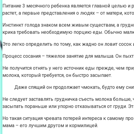
Питание 3 месячного ребенка является главной целью и 
растет, а первые представления о людях – от матери, кото
Инстинкт голода знаком всем живым существам, а грудн
крика требовать необходимую порцию еды. Обычно малютка
Это легко определить по тому, как жадно он ловит сосок
Процесс сосания – тяжелое занятие для малыша. Он пыхти
Не получится отнять у него источник еды прежде, чем пр
молока, который требуется, он быстро засыпает.
Даже спящий он продолжает чмокать, будто ему сни
Не следует заставлять грудничка съесть молока больше, ч
засыпать пораньше или упорно отказываться от груди. Э
Но такая ситуация чревата потерей интереса к самому пр
мама – его лучшим другом и кормилицей.