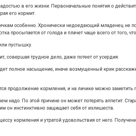
радостью в его жизни. Первоначальные понятия о действит
рая его кормит.
ичкам особенно. Хронически недоедающий младенец не по
 просыпается от голода и плачет чаще всего от того, что
 или пустышку.
т, совершая трудное дело, даже потеет от усердия.
идет полное насыщение, иначе возмущенный крик расскажет
тся продолжение кормления, и на личике можно заметить 
ем надо. По этой причине он может потерять аппетит. Стар
тим он инстинктивно защищает себя от излишеств.
оцессу кормления и утратой удовольствия от него. Получе