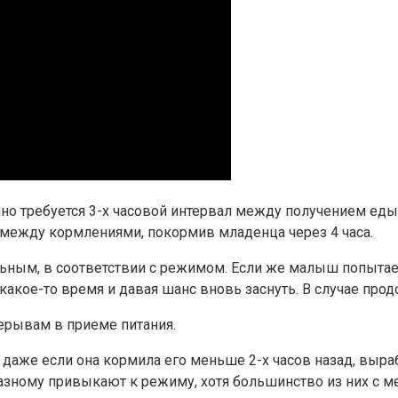
 требуется 3-х часовой интервал между получением еды, а
 между кормлениями, покормив младенца через 4 часа.
льным, в соответствии с режимом. Если же малыш попытает
 какое-то время и давая шанс вновь заснуть. В случае про
ерывам в приеме питания.
я, даже если она кормила его меньше 2-х часов назад, вы
зному привыкают к режиму, хотя большинство из них с ме