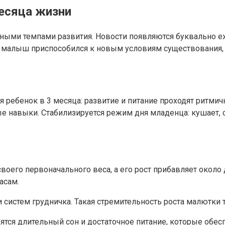
месяца жизни
ыми темпами развития. Новости появляются буквально еже
ак малыш приспособился к новым условиям существования,
ебенок в 3 месяца: развитие и питание проходят ритмич
 навыки. Стабилизируется режим дня младенца: кушает, сп
воего первоначального веса, а его рост прибавляет около 
асам.
и систем грудничка. Такая стремительность роста малютки
ятся длительный сон и достаточное питание, которые обе