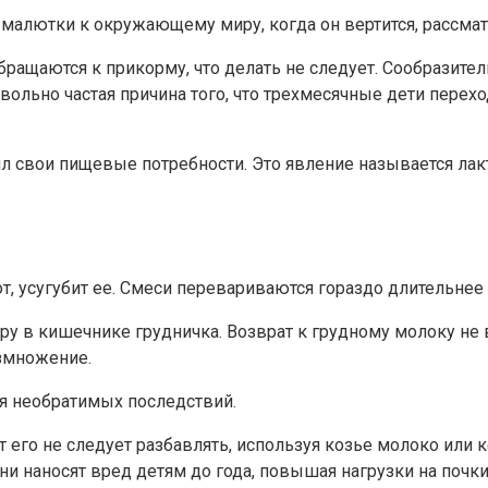
лютки к окружающему миру, когда он вертится, рассматри
бращаются к прикорму, что делать не следует. Сообразител
овольно частая причина того, что трехмесячные дети перехо
л свои пищевые потребности. Это явление называется лак
, усугубит ее. Смеси перевариваются гораздо длительнее
у в кишечнике грудничка. Возврат к грудному молоку не 
азмножение.
я необратимых последствий.
т его не следует разбавлять, используя козье молоко или
они наносят вред детям до года, повышая нагрузки на поч