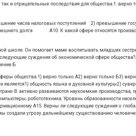
ак и отрицательные последствия для общества.1. верно то
ньшение числа налоговых поступлений 2) превышение г
нешнего долга А10. К какой сфере относятся производс
й школе. Он помогает маме воспитывать младших сестренк
и следующие суждения об экономической сфере общества?
ение.Б.
феры общества.1) верно только А2) верно только Б3) вер
и является1) общность языка и духовной культуры2) суве
 стране В. активно развиваются наукоемкие производств
мпьютеры, робототехника. Уровень образованности населен
формационному А15. Верны ли следующие суждения о гло
ы создали угрозу дальнейшему существованию человечеств