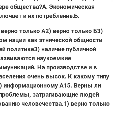
ере общества?А. Экономическая
ючает и их потребление.Б.
верно только А2) верно только Б3)
ом нации как этнической общности
ей политике3) наличие публичной
 развиваются наукоемкие
муникаций. На производстве и в
селения очень высок. К какому типу
4) информационному А15. Верны ли
 проблемы, затрагивающие людей
ванию человечества.1) верно только