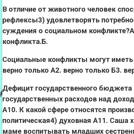
В отличие от животного человек спо
рефлексы3) удовлетворять потребно
суждения о социальном конфликте?А.
конфликта.Б.
Социальные конфликты могут иметь 
верно только А2. верно только Б3. в
Дефицит государственного бюджета 
государственных расходов над дохо
А10. К какой сфере относятся произ
политическая4) духовная А11. Саша 
маме воспитывать младших сестренку