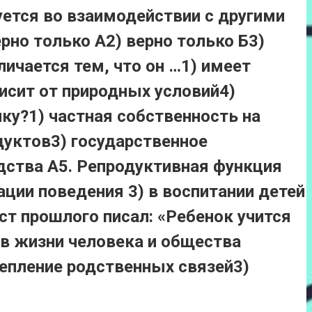
ется во взаимодействии с другими
рно только А2) верно только Б3)
ичается тем, что он …1) имеет
исит от природных условий4)
ку?1) частная собственность на
дуктов3) государственное
дства А5. Репродуктивная функция
ации поведения 3) в воспитании детей
т прошлого писал: «Ребенок учится
и в жизни человека и общества
репление родственных связей3)