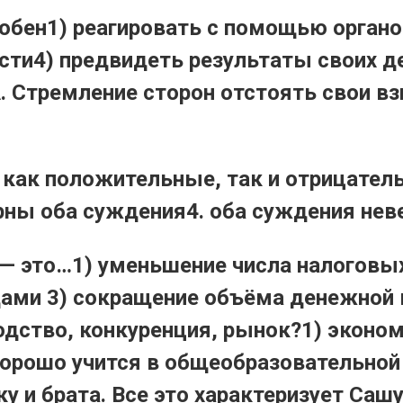
собен1) реагировать с помощью орган
сти4) предвидеть результаты своих д
 Стремление сторон отстоять свои вз
как положительные, так и отрицатель
ерны оба суждения4. оба суждения нев
— это…1) уменьшение числа налоговых
дами 3) сокращение объёма денежной
водство, конкуренция, рынок?1) эконо
хорошо учится в общеобразовательной
 и брата. Все это характеризует Сашу