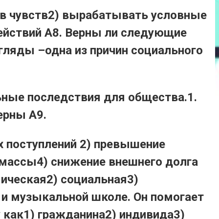
ов чувств2) вырабатывать условные
ействий А8. Верны ли следующие
гляды –одна из причин социального
ные последствия для общества.1.
ерны А9.
 поступлений 2) превышение
 массы4) снижение внешнего долга
мическая2) социальная3)
 и музыкальной школе. Он помогает
 как1) гражданина2) индивида3)