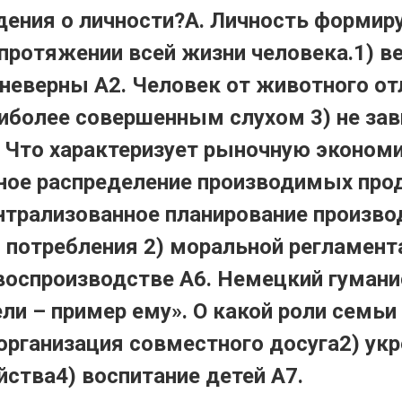
ения о личности?А. Личность формиру
ротяжении всей жизни человека.1) ве
неверны А2. Человек от животного отл
иболее совершенным слухом 3) не зав
 Что характеризует рыночную экономи
ное распределение производимых про
нтрализованное планирование произво
 потребления 2) моральной регламент
воспроизводстве А6. Немецкий гуманис
ели – пример ему». О какой роли семь
 организация совместного досуга2) ук
ства4) воспитание детей А7.