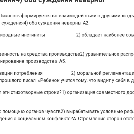
 Личность формируется во взаимодействии с другими людь
а суждения4) оба суждения неверны А2.
имеет природные инстинкты 2) обладает наиболее сов
твенность на средства производства2) уравнительное рас
нирование производства А5.
ганизации потребления 2) моральной регламентации п
ошлого писал: «Ребенок учится тому, что видит у себя в д
т эти стихотворные строки?1) организация совместного до
ь с помощью органов чувств2) вырабатывать условные реф
ения о социальном конфликте?А. Стремление сторон отсто