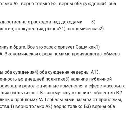
лько А2. верно только Б3. верны оба суждения4. оба
осударственных расходов над доходами 3)
тво, конкуренция, рынок?1) экономическая2)
у и брата. Все это характеризует Сашу как1)
А. Экономическая сфера помимо производства, обмена,
ны оба суждения4) оба суждения неверны А13.
ренность во внешней политике3) наличие публичной
а, произошли революционные изменения в сфере массовых
ия очень высок. К какому типу относится общество В.?
бальных проблемах?А. Глобальными называют проблемы,
а.1) верно только А2) верно только Б3) верны оба