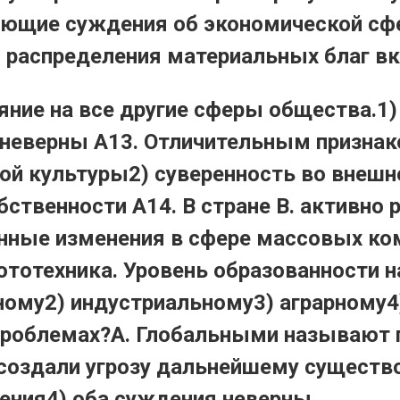
дующие суждения об экономической сф
 распределения материальных благ вкл
ние на все другие сферы общества.1) 
неверны А13. Отличительным признак
ой культуры2) суверенность во внешн
бственности А14. В стране В. активно
нные изменения в сфере массовых ком
отехника. Уровень образованности на
ному2) индустриальному3) аграрному
проблемах?А. Глобальными называют
создали угрозу дальнейшему существо
дения4) оба суждения неверны