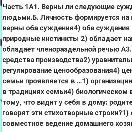
Часть 1А1. Верны ли следующие сужд
людьми.Б. Личность формируется на п
верны оба суждения4) оба суждения 
природные инстинкты 2) обладает на
обладает членораздельной речью А3.
средства производства2) уравнитель
регулирование ценообразования4) це
семьи проявляется в …1) организации
в традициях семьи4) биологическом 
тому, что видит у себя в дому: родит
говорят эти стихотворные строки?1)
совместное ведение домашнего хозяй