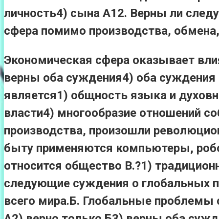
личность4) сына А12. Верны ли сле
сфера помимо производства, обмена,
Экономическая сфера оказывает влия
верны оба суждения4) оба суждения 
является1) общность языка и духовн
власти4) многообразие отношений со
производства, произошли революцио
быту применяются компьютеры, робот
относится общество В.?1) традицион
следующие суждения о глобальных 
всего мира.Б. Глобальные проблемы 
А2) верно только Б3) верны оба суж