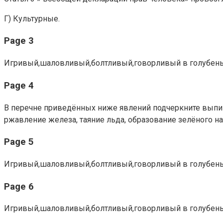
Г) Культурные.
Page 3
Игривый,шаловливый,болтливый,говорливый в голубеньк
Page 4
В перечне приведённых ниже явлений подчеркните выпиши
ржавление железа, таяние льда, образование зелёного н
Page 5
Игривый,шаловливый,болтливый,говорливый в голубеньк
Page 6
Игривый,шаловливый,болтливый,говорливый в голубеньк