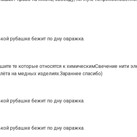
ой рубашке бежит по дну овражка.
те те которые относятся к химическимСвечение нити элек
алёта на медных изделиях.Зараннее спасибо)
ой рубашке бежит по дну овражка.
ой рубашке бежит по дну овражка.