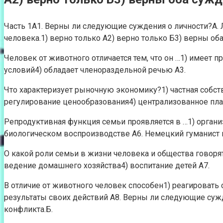
Часть 1А1. Верны ли следующие суждения о личности?А.
человека.1) верно только А2) верно только Б3) верны об
Человек от животного отличается тем, что он …1) 
условий4) обладает членораздельной речью А3.
Что характеризует рыночную экономику?1) частная собс
регулирование ценообразования4) централизованное пла
Репродуктивная функция семьи проявляется в …1) ор
биологическом воспроизводстве А6. Немецкий гуманист пр
О какой роли семьи в жизни человека и общества говоря
ведение домашнего хозяйства4) воспитание детей А7.
В отличие от животного человек способен1) реагироват
результаты своих действий А8. Верны ли следующие сужд
конфликта.Б.