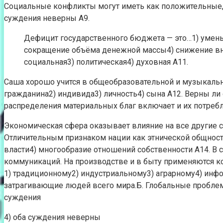
Социальные конфликты могут иметь как положительные, т
суждения неверны А9.
Дефицит государственного бюджета — это…1) уме
сокращение объёма денежной массы4) снижение в
социальная3) политическая4) духовная А11.
Саша хорошо учится в общеобразовательной и музыкально
гражданина2) индивида3) личность4) сына А12. Верны л
распределения материальных благ включает и их потребл
Экономическая сфера оказывает влияние на все другие с
Отличительным признаком нации как этнической общност
власти4) многообразие отношений собственности А14. В
коммуникаций. На производстве и в быту применяются ко
1) традиционному2) индустриальному3) аграрному4) ин
затрагивающие людей всего мира.Б. Глобальные проблем
суждения
4) оба суждения неверны