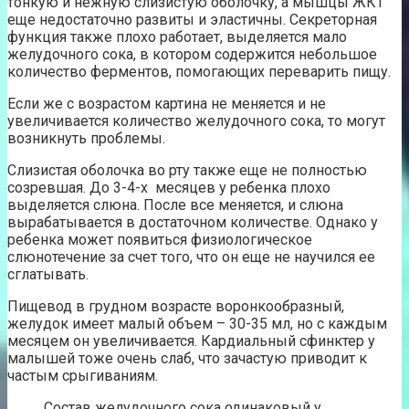
тонкую и нежную слизистую оболочку, а мышцы ЖКТ
еще недостаточно развиты и эластичны. Секреторная
функция также плохо работает, выделяется мало
желудочного сока, в котором содержится небольшое
количество ферментов, помогающих переварить пищу.
Если же с возрастом картина не меняется и не
увеличивается количество желудочного сока, то могут
возникнуть проблемы.
Слизистая оболочка во рту также еще не полностью
созревшая. До 3-4-х месяцев у ребенка плохо
выделяется слюна. После все меняется, и слюна
вырабатывается в достаточном количестве. Однако у
ребенка может появиться физиологическое
слюнотечение за счет того, что он еще не научился ее
сглатывать.
Пищевод в грудном возрасте воронкообразный,
желудок имеет малый объем – 30-35 мл, но с каждым
месяцем он увеличивается. Кардиальный сфинктер у
малышей тоже очень слаб, что зачастую приводит к
частым срыгиваниям.
Состав желудочного сока одинаковый у