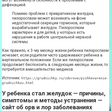
могут возникнуть склонности к проблемам с
дефекацией.
Помимо проблем с привратником желудка,
пилороспазм может возникать на фоне
недостаточной секреции гормонов, которые
вырабатывает желудок. Пилороспазм
характерен и для детей, у которых есть
нарушения в работе центральной нервной
системы.
Как правило, к 3-му месяцу жизни ребенка пилороспазм
исчезает, если родители часто удерживают ребенка в
вертикальном положении. Если же пилороспазм
продолжает беспокоить в следующие месяцы жизни, то
потребуется вмешательство медиков.
Источник:
https://grudnichky.ru/zdorove/pishhevarenie-
grudnichkov.html
У ребенка стал желудок — причины,
симптомы и методы устранения —
сайт об орв и лор заболеваниях