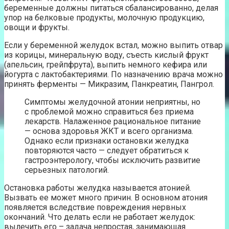
беременные должны питаться сбалансированно, делая
упор на белковые продукты, молочную продукцию,
овощи и фрукты.
Если у беременной желудок встал, можно выпить отвар
из корицы, минеральную воду, съесть кислый фрукт
(апельсин, грейпфрута), выпить немного кефира или
йогурта с лактобактериями. По назначению врача можно
принять ферменты — Микразим, Панкреатин, Пангрол.
Симптомы желудочной атонии неприятны, но
с проблемой можно справиться без приема
лекарств. Налаженное рациональное питание
— основа здоровья ЖКТ и всего организма.
Однако если признаки остановки желудка
повторяются часто — следует обратиться к
гастроэнтерологу, чтобы исключить развитие
серьезных патологий.
Остановка работы желудка называется атонией.
Вызвать ее может много причин. В основном атония
появляется вследствие повреждения нервных
окончаний. Что делать если не работает желудок:
вылечить его – задача непростая, занимающая