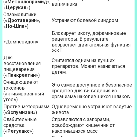
(«
Метоклопрамид
»,
кишечника.
«
Церукал
»)
Спазмолитики
(«
Дротаверин
»,
Устраняют болевой синдром
«
Но-Шпа
»)
Блокирует икоту, дофаминовые
рецепторы. В результате
«Домперидон»
возрастает двигательная функция
ЖКТ.
Для
Считается одним из лучших
восстановления
препаратов. Может назначаться
пищеварения
детям.
(«
Панкреатин
»)
Очищающие от
Это самое доступное и безопасное
токсинов
средство для выведения из
(активированный
организма накопившихся шлаков.
уголь)
Против метеоризма
Одновременно устраняют вздутие
(«
Эспумизан
»)
живота.
Слабительные
Справляются с запорами,
средства
освобождают кишечник от
(«
Регулакс
»)
накопившихся масс.