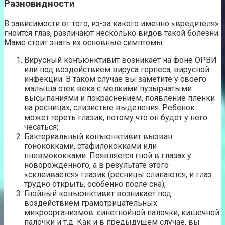
Разновидности
В зависимости от того, из-за какого именно «вредителя»
гноится глаз, различают несколько видов такой болезни.
Маме стоит знать их основные симптомы:
Вирусный конъюнктивит возникает на фоне ОРВИ
или под воздействием вируса герпеса, вирусной
инфекции. В таком случае вы заметите у своего
малыша отек века с мелкими пузырчатыми
высыпаниями и покраснением, появление пленки
на ресницах, слизистые выделения. Ребенок
может тереть глазик, потому что он будет у него
чесаться;
Бактериальный конъюнктивит вызван
гонококками, стафилококками или
пневмококками. Появляется гной в глазах у
новорожденного, а в результате этого
«склеивается» глазик (ресницы слипаются, и глаз
трудно открыть, особенно после сна);
Гнойный конъюнктивит возникает под
воздействием грамотрицательных
микроорганизмов: синегнойной палочки, кишечной
палочки и т.д. Как и в предыдущем случае, вы