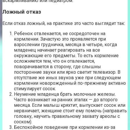
вскармливанию или педиатром.
Ложный отказ
Если отказ ложный, на практике это часто выглядит так:
Ребенок отвлекается, не сосредоточен на
кормлении. Зачастую это проявляется при
взрослении грудничка, месяца в четыре, когда
младенец начинает реагировать на все
окружающие его предметы. То есть кормление
осложняется тем, что он отвлекается,
поворачивается в сторону, где слышны
посторонние звуки или ярко светит телевизор. В
отсутствие же иных звуков уже при следующем
кормлении новорожденный по-прежнему активно
стимулирует сосок.
Неумение младенца брать молочные железы.
Часто возникает на ранних этапах — до второго
месяца. Если малыш кряхтит, выпускает сосок или
нервничает, женщине стоит ему помочь (направить
головку, научить правильному захвату ареолы с
соском).
Беспокойное поведение при кормлении из-за