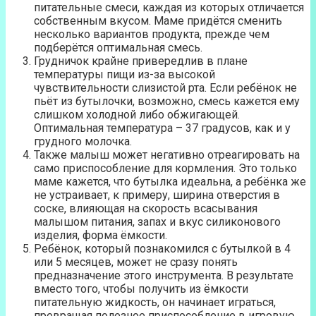
питательные смеси, каждая из которых отличается
собственным вкусом. Маме придётся сменить
несколько вариантов продукта, прежде чем
подберётся оптимальная смесь.
Грудничок крайне привередлив в плане
температуры пищи из-за высокой
чувствительности слизистой рта. Если ребёнок не
пьёт из бутылочки, возможно, смесь кажется ему
слишком холодной либо обжигающей.
Оптимальная температура – 37 градусов, как и у
грудного молочка.
Также малыш может негативно отреагировать на
само приспособление для кормления. Это только
маме кажется, что бутылка идеальна, а ребёнка же
не устраивает, к примеру, ширина отверстия в
соске, влияющая на скорость всасывания
малышом питания, запах и вкус силиконового
изделия, форма ёмкости.
Ребёнок, который познакомился с бутылкой в 4
или 5 месяцев, может не сразу понять
предназначение этого инструмента. В результате
вместо того, чтобы получить из ёмкости
питательную жидкость, он начинает играться,
превращая полезное приспособление в игровую