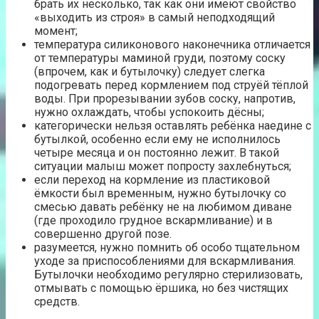
брать их несколько, так как они имеют свойство
«выходить из строя» в самый неподходящий
момент;
температура силиконового наконечника отличается
от температуры маминой груди, поэтому соску
(впрочем, как и бутылочку) следует слегка
подогревать перед кормлением под струёй тёплой
воды. При прорезывании зубов соску, напротив,
нужно охлаждать, чтобы успокоить дёсны;
категорически нельзя оставлять ребёнка наедине с
бутылкой, особенно если ему не исполнилось
четыре месяца и он постоянно лежит. В такой
ситуации малыш может попросту захлебнуться;
если переход на кормление из пластиковой
ёмкости был временным, нужно бутылочку со
смесью давать ребёнку не на любимом диване
(где проходило грудное вскармливание) и в
совершенно другой позе.
разумеется, нужно помнить об особо тщательном
уходе за приспособлениями для вскармливания.
Бутылочки необходимо регулярно стерилизовать,
отмывать с помощью ёршика, но без чистящих
средств.