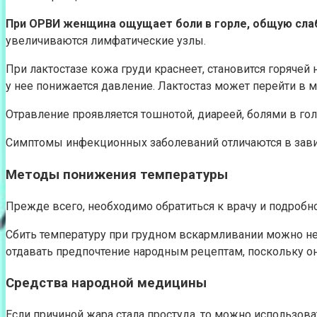
При ОРВИ женщина ощущает боли в горле, общую слабо
увеличиваются лимфатические узлы.
При лактостазе кожа груди краснеет, становится горяч
у нее понижается давление. Лактостаз может перейти в м
Отравление проявляется тошнотой, диареей, болями в го
Симптомы инфекционных заболеваний отличаются в завис
Методы понижения температуры
Прежде всего, необходимо обратиться к врачу и подробн
Сбить температуру при грудном вскармливании можно не
отдавать предпочтение народным рецептам, поскольку о
Средства народной медицины
Если причиной жара стала простуда, то можно использов