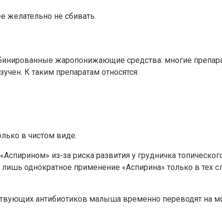
ее желательно не сбивать.
бинированные жаропонижающие средства: многие препара
учен. К таким препаратам относятся:
олько в чистом виде.
Аспирином» из-за риска развития у грудничка топическог
лишь однократное применение «Аспирина» только в тех слу
твующих антибиотиков малыша временно переводят на мол