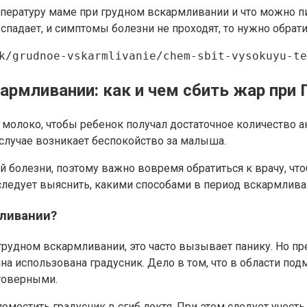
мпературу маме при грудном вскармливании и что можно пи
 спадает, и симптомы болезни не проходят, то нужно обра
k/grudnoe-vskarmlivanie/chem-sbit-vysokuyu-te
армливании: как и чем сбить жар при 
олоко, чтобы ребенок получал достаточное количество ант
м случае возникает беспокойство за малыша.
 болезни, поэтому важно вовремя обратиться к врачу, чт
 следует выяснить, какими способами в период вскармлив
мливании?
рудном вскармливании, это часто вызывает панику. Но пр
ина использована градусник. Дело в том, что в области п
стоверными.
естить градусник в сгиб локтя. При этом следует учесть, 