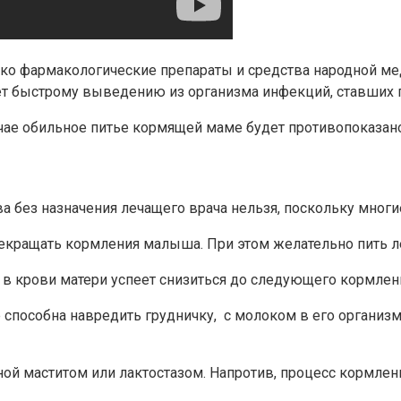
о фармакологические препараты и средства народной меди
ет быстрому выведению из организма инфекций, ставших 
учае обильное питье кормящей маме будет противопоказано:
 без назначения лечащего врача нельзя, поскольку многи
кращать кормления малыша. При этом желательно пить ле
 в крови матери успеет снизиться до следующего кормлен
 способна навредить грудничку, с молоком в его организ
ой маститом или лактостазом. Напротив, процесс кормлен