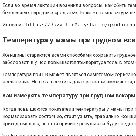
Если во время лактации возникли вопросы: как сбить те
безопасных народных средствах. Если же температура не
Источник:
https://RazvitieMalysha.ru/grudnicho
Температура у мамы при грудном вск
Женщины стараются всеми способами сохранить грудное м
заболевает, и у нее повышается температура тела, в это
Температура при ГВ может являться симптомом серьезной
воспаление. Но пока посетить доктора нет возможности,
Как измерять температуру при грудном вскар
Когда повышаются показатели температуры у мамы при г
нормализовать состояние, стоит узнать, правильно женщ
прихода молока, по этой причине результаты будут недо
Чтобы правильно измерить температуру, рекомендуется пом