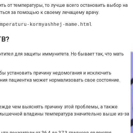
ть от температуры, то лучше всего остановить выбор на
титься за помощью к своему лечащему врачу.
mperaturu-kormyashhej-mame.html
ГВ?
ител для защиты иммунитета. Но бывает так, что мать
обы установить причину недомогания и исключить
ания пациентка может нормализовать свое состояние.
ежде чем выяснять причину этой проблемы, а также
одмышечной впадины температура значительно выше из-за
что показатели от 36,4 до 37,3 градусов являются