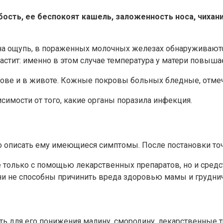
сть, ее беспокоят кашель, заложенность носа, чихани
ей на ощупь, в пораженных молочных железах обнаруживаю
астит: именно в этом случае температура у матери повышае
лове и в животе. Кожные покровы больных бледные, отмеча
имости от того, какие органы поразила инфекция.
о описать ему имеющиеся симптомы. После постановки точн
 только с помощью лекарственных препаратов, но и средс
ни не способны причинить вреда здоровью мамы и груднич
ать для его понижения малину, смородину, лекарственные 