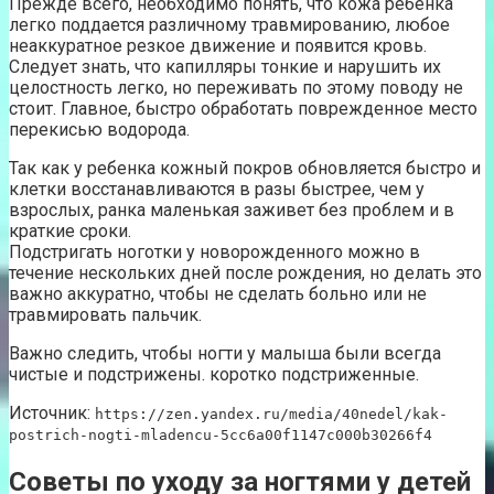
Прежде всего, необходимо понять, что кожа ребенка
легко поддается различному травмированию, любое
неаккуратное резкое движение и появится кровь.
Следует знать, что капилляры тонкие и нарушить их
целостность легко, но переживать по этому поводу не
стоит. Главное, быстро обработать поврежденное место
перекисью водорода.
Так как у ребенка кожный покров обновляется быстро и
клетки восстанавливаются в разы быстрее, чем у
взрослых, ранка маленькая заживет без проблем и в
краткие сроки.
Подстригать ноготки у новорожденного можно в
течение нескольких дней после рождения, но делать это
важно аккуратно, чтобы не сделать больно или не
травмировать пальчик.
Важно следить, чтобы ногти у малыша были всегда
чистые и подстрижены. коротко подстриженные.
Источник:
https://zen.yandex.ru/media/40nedel/kak-
postrich-nogti-mladencu-5cc6a00f1147c000b30266f4
Советы по уходу за ногтями у детей