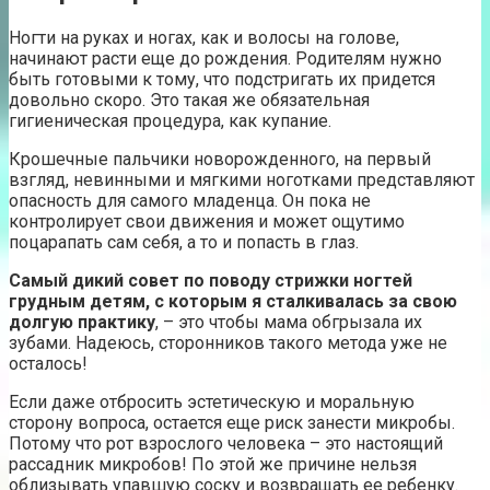
Ногти на руках и ногах, как и волосы на голове,
начинают расти еще до рождения. Родителям нужно
быть готовыми к тому, что подстригать их придется
довольно скоро. Это такая же обязательная
гигиеническая процедура, как купание.
Крошечные пальчики новорожденного, на первый
взгляд, невинными и мягкими ноготками представляют
опасность для самого младенца. Он пока не
контролирует свои движения и может ощутимо
поцарапать сам себя, а то и попасть в глаз.
Самый дикий совет по поводу стрижки ногтей
грудным детям, с которым я сталкивалась за свою
долгую практику
, – это чтобы мама обгрызала их
зубами. Надеюсь, сторонников такого метода уже не
осталось!
Если даже отбросить эстетическую и моральную
сторону вопроса, остается еще риск занести микробы.
Потому что рот взрослого человека – это настоящий
рассадник микробов! По этой же причине нельзя
облизывать упавшую соску и возвращать ее ребенку.