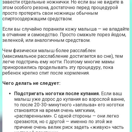
завести отдельные ножнички. Но если вы не видите в
этом особого резона, достаточно перед процедурой
просто протереть свои ножницы обычным
спиртосодержащим средством.
Если вы случайно поранили кожу малыша — не впадайте
в отчаяние и самоедство. Просто смажьте порез йодом,
зеленкой, или аналогичным средством.
Чем физически малыш более расслаблен
(максимальное расслабление достигается во сне), тем
легче подстричь ему ногти. Поэтому многие мамы
приноровились проделывать эту процедуру, пока
ребенок крепко спит после кормления.
Чего делать не следует:
Подстригать ноготки после купания.
Если ваш
малыш уже дорос до купания во взрослой ванне,
то после 20-30-минутного «заплыва» его ноготки
становятся на время очень мягкими,
«распаренными». С одной стороны — они легко
срезаются, но с другой — именно по этой же
причине очень велик риск задеть «живую» часть