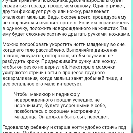
Лучше привлечь помощника. Двоим взрослым будет
справиться гораздо проще, чем одному. Один стрижет,
другой фиксирует ручку или ножку, развлекает,
отвлекает малыша. Ведь, скорее всего, процедура ему
не понравится и вызовет протест. Если вы справляетесь
в одиночку, положите новорожденного на животик. Так
ему будет сложнее хаотично дрыгать ручками, ножками.
Можно попробовать укоротить ногти младенцу во сне,
когда его тело расслаблено. Выполняйте движения
плавно, аккуратно, осторожно, чтобы случайно не
разбудить кроху. Придерживайте ручку или ножку,
чтобы он резко не дернул ей. Некоторые мамочки
ухитряются стричь ногти в процессе грудного
вскармливания, когда малыш занят добычей пищи, и
все остальное его мало интересует.
Чтобы маникюр и педикюр у
новорожденного прошли успешно, не
нервничайте, будьте уверенными в себе,
позаботьтесь о хорошем настроении у
младенца. Он должен быть сыт, переодет.
Годовалому ребенку и старше ногти удобно стричь под
мультик. Он будет увлечен, и даже не заметит, чем вы