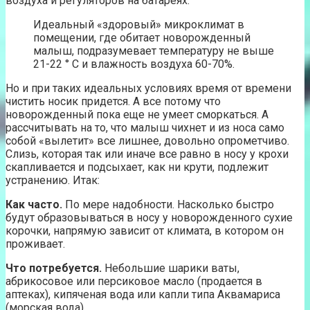
воздуха и регуляторов на батареях.
Идеальный «здоровый» микроклимат в
помещении, где обитает новорожденный
малыш, подразумевает температуру не выше
21-22 ° С и влажность воздуха 60-70%.
Но и при таких идеальных условиях время от времени
чистить носик придется. А все потому что
новорожденный пока еще не умеет сморкаться. А
рассчитывать на то, что малыш чихнет и из носа само
собой «вылетит» все лишнее, довольно опрометчиво.
Слизь, которая так или иначе все равно в носу у крохи
скапливается и подсыхает, как ни крути, подлежит
устранению. Итак:
Как часто.
По мере надобности. Насколько быстро
будут образовываться в носу у новорожденного сухие
корочки, напрямую зависит от климата, в котором он
проживает.
Что потребуется.
Небольшие шарики ваты,
абрикосовое или персиковое масло (продается в
аптеках), кипяченая вода или капли типа Аквамариса
(морская вода).