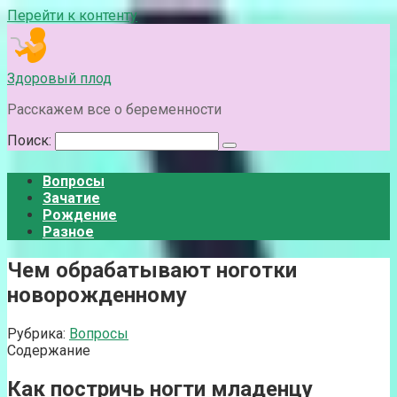
Перейти к контенту
Здоровый плод
Расскажем все о беременности
Поиск:
Вопросы
Зачатие
Рождение
Разное
Чем обрабатывают ноготки
новорожденному
Рубрика:
Вопросы
Содержание
Как постричь ногти младенцу