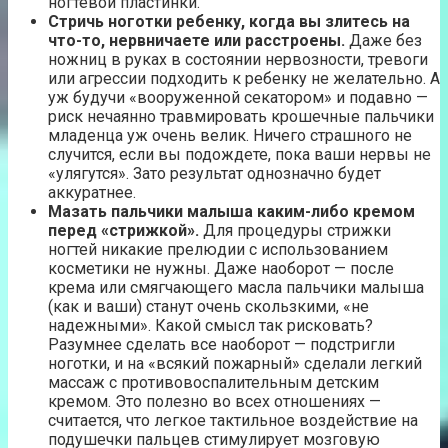
ногтевой пластинки.
Стричь ноготки ребенку, когда вы злитесь на
что-то, нервничаете или расстроены.
Даже без
ножниц в руках в состоянии нервозности, тревоги
или агрессии подходить к ребенку не желательно. А
уж будучи «вооруженной секатором» и подавно —
риск нечаянно травмировать крошечные пальчики
младенца уж очень велик. Ничего страшного не
случится, если вы подождете, пока ваши нервы не
«улягутся». Зато результат однозначно будет
аккуратнее.
Мазать пальчики малыша каким-либо кремом
перед «стрижкой».
Для процедуры стрижки
ногтей никакие прелюдии с использованием
косметики не нужны. Даже наоборот — после
крема или смягчающего масла пальчики малыша
(как и ваши) станут очень скользкими, «не
надежными». Какой смысл так рисковать?
Разумнее сделать все наоборот — подстригли
ноготки, и на «всякий пожарный» сделали легкий
массаж с противовоспалительным детским
кремом. Это полезно во всех отношениях —
считается, что легкое тактильное воздействие на
подушечки пальцев стимулирует мозговую