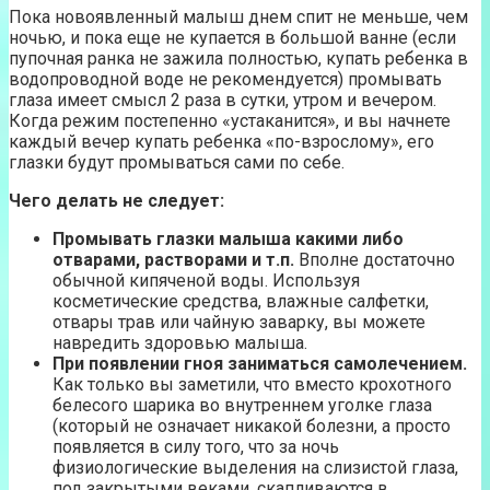
Пока новоявленный малыш днем спит не меньше, чем
ночью, и пока еще не купается в большой ванне (если
пупочная ранка не зажила полностью, купать ребенка в
водопроводной воде не рекомендуется) промывать
глаза имеет смысл 2 раза в сутки, утром и вечером.
Когда режим постепенно «устаканится», и вы начнете
каждый вечер купать ребенка «по-взрослому», его
глазки будут промываться сами по себе.
Чего делать не следует:
Промывать глазки малыша какими либо
отварами, растворами и т.п.
Вполне достаточно
обычной кипяченой воды. Используя
косметические средства, влажные салфетки,
отвары трав или чайную заварку, вы можете
навредить здоровью малыша.
При появлении гноя заниматься самолечением.
Как только вы заметили, что вместо крохотного
белесого шарика во внутреннем уголке глаза
(который не означает никакой болезни, а просто
появляется в силу того, что за ночь
физиологические выделения на слизистой глаза,
под закрытыми веками, скапливаются в