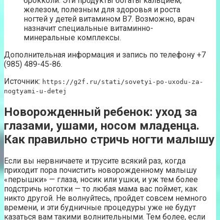
брокколи. Эти продукты богаты кальцием,
железом, полезным для здоровья и роста
ногтей у детей витамином B7. Возможно, врач
назначит специальные витаминно-
минеральные комплексы.
Дополнительная информация и запись по телефону +7
(985) 489-45-86.
Источник:
https://g2f.ru/stati/sovetyi-po-uxodu-za-
nogtyami-u-detej
Новорожденный ребенок: уход за
глазами, ушами, носом младенца.
Как правильно стричь ногти малышу
Если вы нервничаете и трусите всякий раз, когда
приходит пора почистить новорожденному малышу
«перышки» — глаза, носик или ушки, и уж тем более
подстричь ноготки — то любая мама вас поймет, как
никто другой. Не волнуйтесь, пройдет совсем немного
времени, и эти будничные процедуры уже не будут
казаться вам такими волнительными. Тем более, если