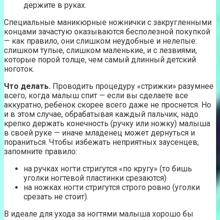
держите в руках.
Специальные маникюрные ножнички с закругленными
концами зачастую оказываются бесполезной покупкой
— как правило, они слишком неудобные и нелепые:
слишком тупые, слишком маленькие, и с лезвиями,
которые порой толще, чем самый длинный детский
ноготок.
Что делать.
Проводить процедуру «стрижки» разумнее
всего, когда малыш спит — если вы сделаете все
аккуратно, ребенок скорее всего даже не проснется. Но
и в этом случае, обрабатывая каждый пальчик, надо
крепко держать конечность (ручку или ножку) малыша
в своей руке — иначе младенец может дернуться и
пораниться. Чтобы избежать неприятных заусенцев,
запомните правило:
на ручках ногти стригутся «по кругу» (то бишь
уголки ногтевой пластинки срезаются)
на ножках ногти стригутся строго ровно (уголки
срезать не стоит).
В идеале для ухода за ногтями малыша хорошо бы