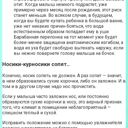
отит. Когда малыш немного подрастет, уже
примерно через месяц после рождения, этот риск
станет меньше. Во всяком случае, в будущем,
когда вы будете купать ребенка в большой ванне,
уже нет никаких причин бояться, что вода
естественным образом попадает ему в уши.
Барабанная перепонка на тот момент уже будет
более-менее защищена анатомическим изгибом, а
вода из уха будет свободно вытекать наружу, если
вы нежно повернете голову малыша на бочок.
Носики-курносики сопят..
Конечно, носик сопеть не должен. А раз сопит — значит,
в нем образовались сухие корочки, либо он заложен. И в
том и в другом случае надо нос прочистить.
Если у малыша часто заложен нос, или постоянно
образауются сухие корочки в носу, это верный признак
того, что климат в помещении неблагоприятный —
слишком теплый и сухой.
Исправить положение можно с помощью увлажнителя